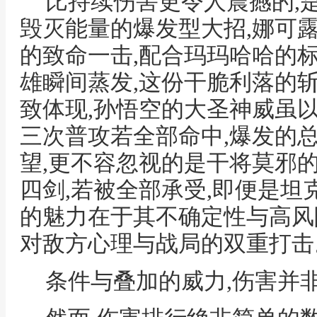
比持续伤害更令人震撼的,
毁灭能量的爆发型大招,娜可
的致命一击,配合玛玛哈哈的
雄瞬间蒸发,这份干脆利落的
致体现,孙悟空的大圣神威虽
三次普攻若全部命中,爆发的
望,更不容忽视的是干将莫邪
四剑,若被全部承受,即便是坦
的魅力在于其不确定性与高风
对敌方心理与战局的双重打击
条件与叠加的威力,伤害并