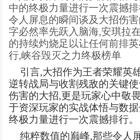
中的终极力量进行一次震撼排
令人屏息的瞬间谈及大招伤害
字必然率先跃入脑海,安琪拉
的持续灼烧足以让任何前排英
行,峡谷毁灭之力终极榜单
引言,大招作为王者荣耀英
逆转战局与收割残敌的关键使
伤害的大招,更是玩家心中敬
于资深玩家的实战体悟与数据
终极力量进行一次震撼排行。
纯粹数值的巅峰,那些令人