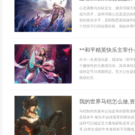
心态调整与目标定位，摒弃浮躁方
成为高手，这种浮躁心态是进步的
前的真实水平，是刚熟悉基础操作
个切实可行的短期目标，例如本周专
**和平精英快乐主宰什
作为一名资深玩家，我深知《和平
个趣味性的元素或活动，其具体结
或特定节日周期而定。官方公告是
面或社区...
我的世界马铠怎么做,
马铠制作的基本认知皮革的获取策
是猎杀牛,每头牛会掉落零到两块皮
这样可以稳定且大量地获取皮革,记
革,自然生成的牛本身就有不同颜色,