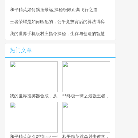
和平精英如何飘逸最远,探秘极限距离飞行之道
王者荣耀是如何匹配的，公平竞技背后的算法博弈
我的世界手机版村庄指令探秘，生存与创造的智慧钥匙
热门文章
我的世界投掷器合成，从木石到红石的艺术
**终极一班之最强王者，热血青春与荣耀
和平精英怎么对待bug,一个玩家眼中的修复哲学
和平精英跳伞射击教学，从落地到主宰