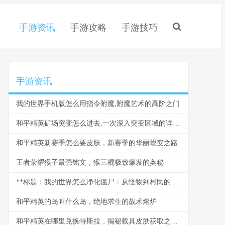
手游资讯
手游攻略
手游技巧
.
手游资讯
我的世界手机版怎么用指令附魔,附魔艺术的高阶之门
和平精英矿场突变怎么进去,一次深入突变区域的详尽指南,副标题,矿坑深处生存法则
和平精英新赛季怎么要皮肤，新赛季的华丽蜕变之路
王者荣耀猴子最强铭文，猴三棍极致爆发的奥秘
**标题：我的世界怎么净化僵尸：从怪物到村民的逆转之旅**
和平精英的岛叫什么岛，绝地求生的战术熔炉
和平精英在哪里兑换特斯拉，揭秘载具皮肤获取之路，副标题，从游戏内兑换到活动参与的完整指南