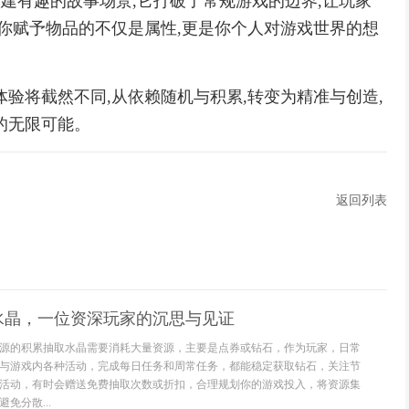
构建有趣的故事场景,它打破了常规游戏的边界,让玩家
,你赋予物品的不仅是属性,更是你个人对游戏世界的想
验将截然不同,从依赖随机与积累,转变为精准与创造,
的无限可能。
返回列表
水晶，一位资深玩家的沉思与见证
源的积累抽取水晶需要消耗大量资源，主要是点券或钻石，作为玩家，日常
与游戏内各种活动，完成每日任务和周常任务，都能稳定获取钻石，关注节
活动，有时会赠送免费抽取次数或折扣，合理规划你的游戏投入，将资源集
免分散...