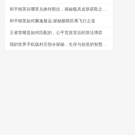
和平精英在哪里兑换特斯拉，揭秘载具皮肤获取之路，副标题，从游戏内兑换到活动参与的完整指南
和平精英如何飘逸最远,探秘极限距离飞行之道
王者荣耀是如何匹配的，公平竞技背后的算法博弈
我的世界手机版村庄指令探秘，生存与创造的智慧钥匙