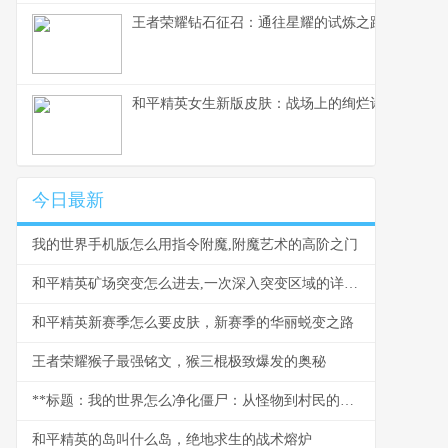
王者荣耀钻石征召：通往星耀的试炼之路
和平精英女生新版皮肤：战场上的绚烂诗篇
今日最新
我的世界手机版怎么用指令附魔,附魔艺术的高阶之门
和平精英矿场突变怎么进去,一次深入突变区域的详尽指南,副标题,矿坑深处生存法则
和平精英新赛季怎么要皮肤，新赛季的华丽蜕变之路
王者荣耀猴子最强铭文，猴三棍极致爆发的奥秘
**标题：我的世界怎么净化僵尸：从怪物到村民的逆转之旅**
和平精英的岛叫什么岛，绝地求生的战术熔炉