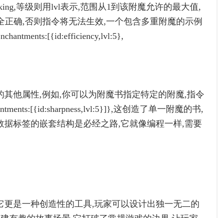
unbreaking,等级则用lvl表示,范围从1到该附魔允许的最大值,
完全正确,否则指令将无法生效,一个包含多重附魔的示例
ntments:[{id:efficiency,lvl:5},
其他属性,例如,你可以为附魔书指定特定的附魔,指令
nchantments:[{id:sharpness,lvl:5}]},这创造了单一附魔的书,
数据标签的嵌套结构是必经之路,它就像编程一样,需要
它更是一种创造性的工具,玩家可以设计出独一无二的