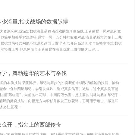
多少流量,指尖战场的数据脉搏
为资深玩家,我深知数据流量是移动游戏的隐形生命线,王者荣耀一局对战究竟
看似简单却关乎实战体验,通常一局十五分钟的标准对战,流量消耗大约在十五兆
会根据对局模式网络环境以及画面设置浮动,若开启高清画质与高帧率模式,数据
能轻微上升,但总体而言王者荣耀在流量优化上做得颇为出色,...
教学，舞动莲华的艺术与杀伐
师的本质技能深度解析，印记与舞步的协奏我们来细致拆解她的技能，被动
技能命中叠加四层印记，会引发爆炸，造成真实伤害并减速，这个真实伤害是
技能“落红雨”，向前抛出花球，来回两段伤害，是主要的消耗与叠加印记手
，貂蝉的灵魂技能，向指定方向瞬移并散发三枚花球，它可用于追击、撤退和
必注意花...
怎么开，指尖上的西部传奇
特定位在和平精英的武器库中，左轮手枪常常被视为一种颇具浪漫色彩的装