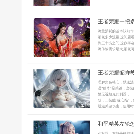
王者荣耀一把
流量消耗的基本认知作
消耗多少流量,这问题
到三十兆之间,这数字
流传输需求增大,消耗可
王者荣耀貂蝉
理解角色核心，飘逸法
语“莲华”是关键，当
她无视坦克的利器，一
段，二技能“缘心结”
规避关键伤害，使用时务
和平精英左轮
小标题，左轮手枪的独