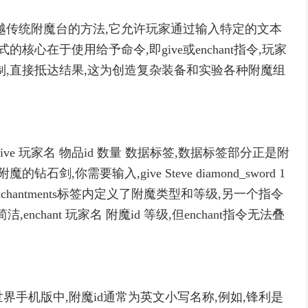
越传统附魔台的方法,它允许玩家通过输入特定的文本
核心在于使用给予命令,即give或enchant指令,玩家
制,直接抵达结果,这为创造复杂装备和实验各种附魔组
ive 玩家名 物品id 数量 数据标签,数据标签部分正是附
,你需要输入,give Steve diamond_sword 1
l:5}]},这里Enchantments标签内定义了附魔类型和等级,另一个指令
enchant 玩家名 附魔id 等级,但enchant指令无法叠
界手机版中,附魔id通常为英文小写名称,例如,锋利是