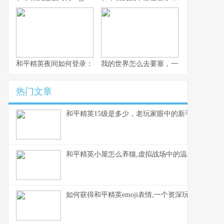
和平精英夜间如何登录：夜幕下的战术入口与静谧战场副标题,探索
我的世界怎么去要塞，一份老玩家的寻
热门文章
和平精英15级是多少，老玩家眼中的新手门槛
和平精英小屋怎么养猫,虚拟战场中的温馨陪伴,副
如何获得和平精英emoji表情,一个资深玩家的心得