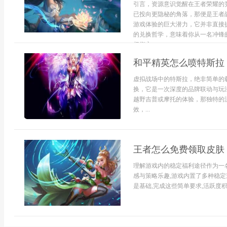
引言，资源意识觉醒在王者荣耀的
已投向更隐秘的角落，那便是王者
游戏体验的巨大潜力，它并非直接
的兑换哲学，意味着你从一名冲锋
权衡之...
和平精英怎么喷特斯拉
虚拟战场中的特斯拉，绝非简单的
换，它是一次深度的品牌联动与玩
越野吉普或摩托的体验，那独特的
效，...
王者怎么免费领取皮肤
理解游戏内的稳定福利途径作为一
感与策略乐趣,游戏内置了多种稳定
是基础,完成这些简单要求,活跃度积