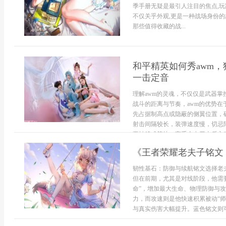
季手册无疑是最引人注目的焦点,玩
不仅关乎外观,更是一种战场身份的象
那些值得收藏的战...
和平精英如何秀awm，
一击定音
理解awm的灵魂，不仅仅是武器掌
战斗的距离与节奏，awm的优势
先占据制高点或隐蔽的侧翼位置，
射击间隔较长，装弹速度慢，切忌
要转移或等待，高手会在开火后主动隐
《王者荣耀老夫子铭文
韧性基石：防御与续航铭文选择老
但在前期，尤其是对线阶段，他需
命”，增加最大生命、物理防御与
力，而攻速则是他快速积累被动“
与真实伤害大幅提升。蓝色铭文则可考