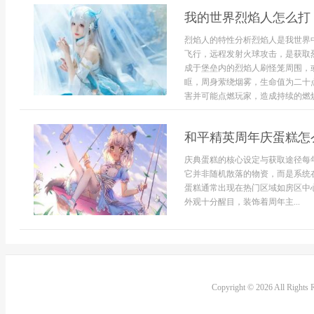
我的世界烈焰人怎么打
烈焰人的特性分析烈焰人是我世界
飞行，远程发射火球攻击，是获取
成于堡垒内的烈焰人刷怪笼周围，
眶，周身萦绕烟雾，生命值为二十
害并可能点燃玩家，造成持续的燃烧
和平精英周年庆蛋糕怎
庆典蛋糕的核心设定与获取途径每
它并非随机散落的物资，而是系统
蛋糕通常出现在热门区域如房区中
外观十分醒目，装饰着周年主...
Copyright © 2026 All Rights