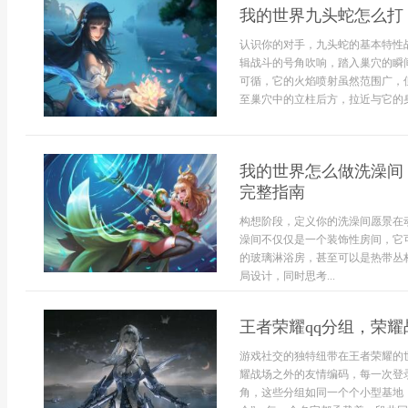
我的世界九头蛇怎么打
认识你的对手，九头蛇的基本特性
辑战斗的号角吹响，踏入巢穴的瞬
可循，它的火焰喷射虽然范围广，
至巢穴中的立柱后方，拉近与它的身
我的世界怎么做洗澡间
完整指南
构想阶段，定义你的洗澡间愿景在
澡间不仅仅是一个装饰性房间，它
的玻璃淋浴房，甚至可以是热带丛
局设计，同时思考...
王者荣耀qq分组，荣
游戏社交的独特纽带在王者荣耀的
耀战场之外的友情编码，每一次登
角，这些分组如同一个个小型基地，