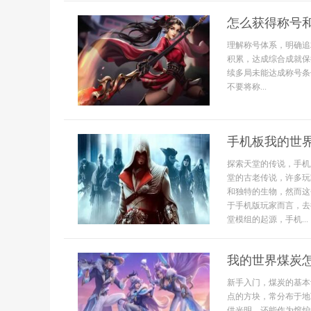
怎么获得称号
理解称号体系，明确追
积累，达成综合成就保
续多局未能达成称号条
不要将称...
手机板我的世
探索天堂的传说，手机
堂的古老传说，许多玩
和独特的生物，然而这
于手机版玩家而言，去
堂模组的起源，手机...
我的世界煤炭
新手入门，煤炭的基本
点的方块，常分布于地
供光明，还能作为熔炉