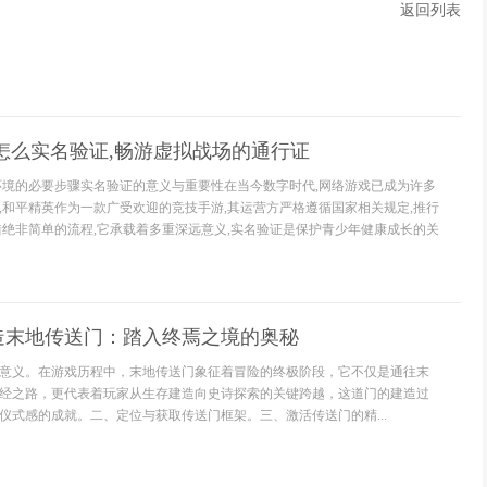
返回列表
怎么实名验证,畅游虚拟战场的通行证
环境的必要步骤实名验证的意义与重要性在当今数字时代,网络游戏已成为许多
,和平精英作为一款广受欢迎的竞技手游,其运营方严格遵循国家相关规定,推行
措绝非简单的流程,它承载着多重深远意义,实名验证是保护青少年健康成长的关
造末地传送门：踏入终焉之境的奥秘
意义。在游戏历程中，末地传送门象征着冒险的终极阶段，它不仅是通往末
经之路，更代表着玩家从生存建造向史诗探索的关键跨越，这道门的建造过
仪式感的成就。二、定位与获取传送门框架。三、激活传送门的精...