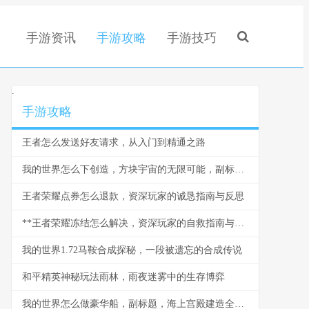
手游资讯
手游攻略
手游技巧
.
手游攻略
王者怎么发送好友请求，从入门到精通之路
我的世界怎么下创造，方块宇宙的无限可能，副标题，从生存到创造的思维跃迁
王者荣耀点券怎么退款，资深玩家的诚恳指南与反思
**王者荣耀冻结怎么解决，资深玩家的自救指南与防冻心得**
我的世界1.72马鞍合成探秘，一段被遗忘的合成传说
和平精英神秘玩法雨林，雨夜迷雾中的生存博弈
我的世界怎么做豪华船，副标题，海上宫殿建造全指南