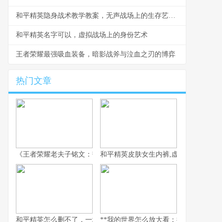
和平精英隐身战术教学教案，无声战场上的生存艺术副标题
和平精英名字可以，虚拟战场上的身份艺术
王者荣耀最强吸血装备，暗影战斧与泣血之刃的博弈
热门文章
《王者荣耀老夫子铭文：韧性与强攻的古老智慧》
和平精英皮肤女生内裤,虚拟时尚与现实
和平精英怎么删不了，一场数字时代的游戏羁绊
**我的世界怎么放大看：探索微观与宏观