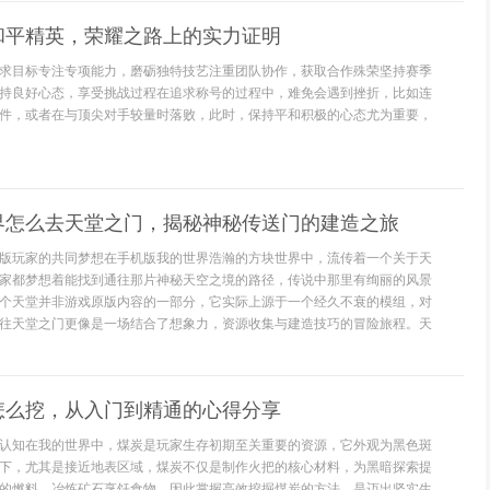
和平精英，荣耀之路上的实力证明
求目标专注专项能力，磨砺独特技艺注重团队协作，获取合作殊荣坚持赛季
持良好心态，享受挑战过程在追求称号的过程中，难免会遇到挫折，比如连
件，或者在与顶尖对手较量时落败，此时，保持平和积极的心态尤为重要，
界怎么去天堂之门，揭秘神秘传送门的建造之旅
版玩家的共同梦想在手机版我的世界浩瀚的方块世界中，流传着一个关于天
家都梦想着能找到通往那片神秘天空之境的路径，传说中那里有绚丽的风景
个天堂并非游戏原版内容的一部分，它实际上源于一个经久不衰的模组，对
往天堂之门更像是一场结合了想象力，资源收集与建造技巧的冒险旅程。天
怎么挖，从入门到精通的心得分享
认知在我的世界中，煤炭是玩家生存初期至关重要的资源，它外观为黑色斑
下，尤其是接近地表区域，煤炭不仅是制作火把的核心材料，为黑暗探索提
的燃料，冶炼矿石烹饪食物，因此掌握高效挖掘煤炭的方法，是迈出坚实生