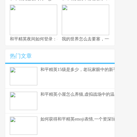
和平精英夜间如何登录：夜幕下的战术入口与静谧战场副标题,探索
我的世界怎么去要塞，一份老玩家的寻
热门文章
和平精英15级是多少，老玩家眼中的新手门槛
和平精英小屋怎么养猫,虚拟战场中的温馨陪伴,副
如何获得和平精英emoji表情,一个资深玩家的心得