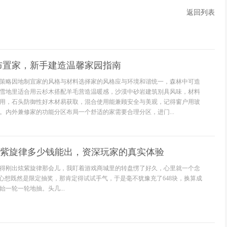
返回列表
布置家，新手建造温馨家园指南
策略因地制宜家的风格与材料选择家的风格应与环境和谐统一，森林中可造
雪地里适合用云杉木搭配羊毛营造温暖感，沙漠中砂岩建筑别具风味，材料
用，石头防御性好木材易获取，混合使用能兼顾安全与美观，记得窗户用玻
。内外兼修家的功能分区布局一个舒适的家需要合理分区，进门...
炫紫旋律多少钱能出，资深玩家的真实体验
得刚出炫紫旋律那会儿，我盯着游戏商城里的转盘愣了好久，心里就一个念
我心想既然是限定抽奖，那肯定得试试手气，于是毫不犹豫充了648块，换算成
始一轮一轮地抽。头几...