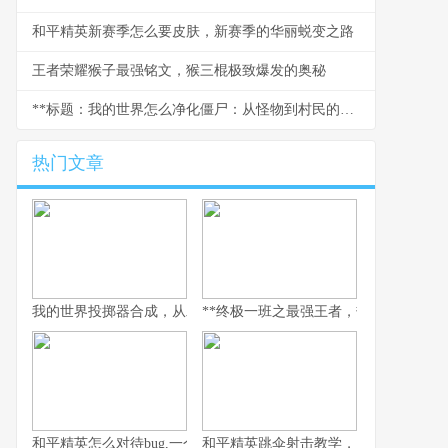
和平精英新赛季怎么要皮肤，新赛季的华丽蜕变之路
王者荣耀猴子最强铭文，猴三棍极致爆发的奥秘
**标题：我的世界怎么净化僵尸：从怪物到村民的逆转之旅**
热门文章
我的世界投掷器合成，从木石到红石的艺术
**终极一班之最强王者，热血青春与荣耀
和平精英怎么对待bug,一个玩家眼中的修复哲学
和平精英跳伞射击教学，从落地到主宰