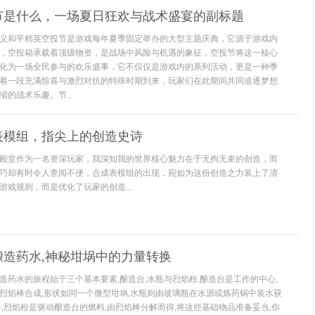
节是什么，一场夏日狂欢与战术盛宴的副标题
义和平精英空投节是游戏每年夏季固定举办的大型主题庆典，它源于游戏内
，空投箱承载着顶级物资，是战场中风险与机遇的象征，空投节将这一核心
化为一场全民参与的欢乐盛事，它不仅仅是游戏内的系列活动，更是一种季
着一段充满惊喜与激烈对抗的特殊时期到来，玩家们在此期间共同追逐梦想
的战术乐趣。节...
表模组，指尖上的创造史诗
殿堂作为一名资深玩家，我深知我的世界核心魅力在于无拘无束的创造，而
巧却有时令人查阅不便，合成表模组的出现，宛如为这份创造之力装上了清
游戏规则，而是优化了玩家的创造...
酿造药水,神秘坩埚中的力量转换
造药水的旅程始于三个基本要素,酿造台,水瓶与烈焰粉,酿造台是工作的中心,
烈焰棒合成,形状如同一个微型坩埚,水瓶则由玻璃瓶在水源或炼药锅中装水获
器,烈焰粉是驱动酿造台的燃料,由烈焰棒分解而得,将这些基础物品准备妥当,你