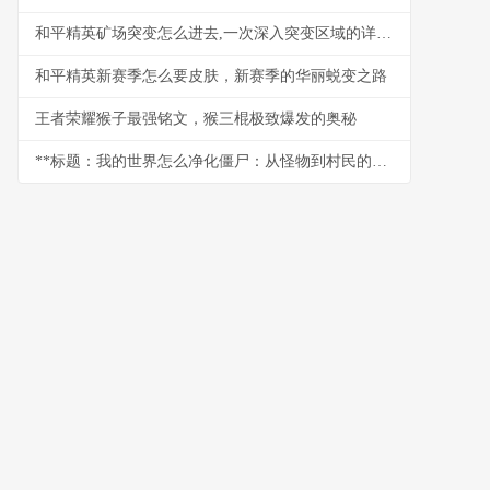
和平精英矿场突变怎么进去,一次深入突变区域的详尽指南,副标题,矿坑深处生存法则
和平精英新赛季怎么要皮肤，新赛季的华丽蜕变之路
王者荣耀猴子最强铭文，猴三棍极致爆发的奥秘
**标题：我的世界怎么净化僵尸：从怪物到村民的逆转之旅**