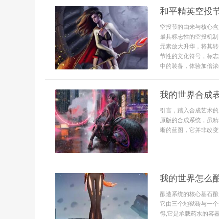
和平精英空投
空投节的由来与核心含
最具标志性的空投机制
元素放大升华，将其转
节性的文化符号，标志
中的装备，体验加倍浓缩
我的世界合成
引言，踏入合成艺术的
原版的合成系统，虽精
晰的蓝图，它并非改变
我的世界怎么
酿造系统的核心基石酿
它由三个地狱砖与一个
得,它是承载药水的容