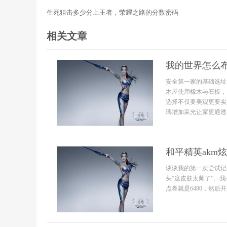
生死狙击多少分上王者，荣耀之路的分数密码
相关文章
我的世界怎么
安全第一家的基础选址
木屋使用橡木与石板，
选择不仅要美观更要实
璃增加采光让家更通透
和平精英akm
谈谈我的第一次尝试记
头“这皮肤太帅了”。
点券就是6480，然后开