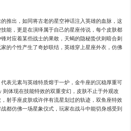
肤的推出，如同将古老的星空神话注入英雄的血脉，这
控技能，更是在演绎属于自己的星座传说，每个皮肤都
冲锋对应着某些战士的果敢，天蝎的隐秘蛰伏则暗合刺
玩家的个性产生了奇妙联结，英雄穿上星座外衣，仿佛
、代表元素与英雄特质熔于一炉，金牛座的沉稳厚重可
ity 则体现在技能特效的双重变幻，皮肤不止于外观改
故，射手座皮肤或许伴有流星划过的轨迹，双鱼座特效
对战都仿佛一场星象仪式，玩家在战斗中能切身感受到