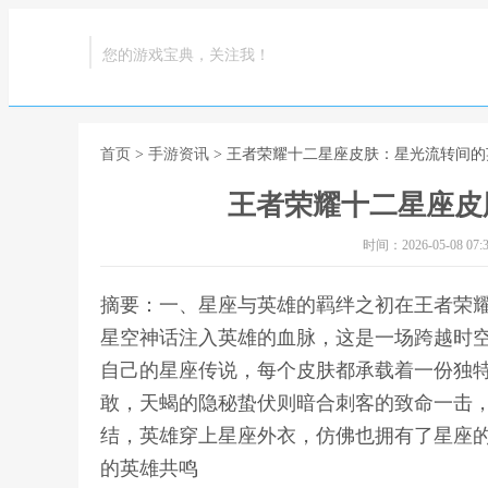
您的游戏宝典，关注我！
首页
>
手游资讯
> 王者荣耀十二星座皮肤：星光流转间
王者荣耀十二星座皮
时间：2026-05-08 07:3
摘要：一、星座与英雄的羁绊之初在王者荣
星空神话注入英雄的血脉，这是一场跨越时
自己的星座传说，每个皮肤都承载着一份独
敢，天蝎的隐秘蛰伏则暗合刺客的致命一击
结，英雄穿上星座外衣，仿佛也拥有了星座的
的英雄共鸣