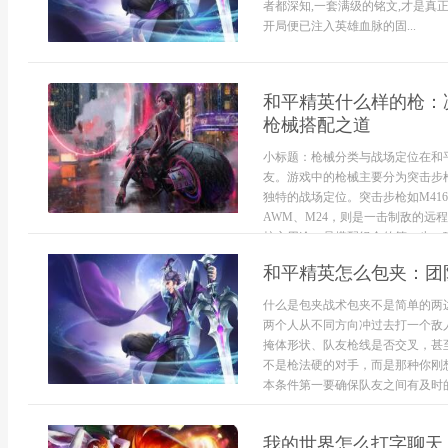
者都深知,一套满级的铭文,才是真
开局便已注入英雄血脉的固...
和平精英什么样的枪：
枪械搭配之道
小标题：枪械分类与战场定位在和
友。游戏中的枪械主要分为突击步
独特的战场定位。突击步枪如M41
AWM、M24，则是一击制敌的远
核心用途，是搭配组合的第一步。玩家
和平精英怎么包夹：团
什么是包夹战术包夹不是简单的两
两个人从不同方向冲过去打一个敌
掩体形状、队友枪线是否交叉，甚
不是枪法硬的对手，而是那种你刚
本条件第一要确保队友之间有及时的语
我的世界怎么打字聊天