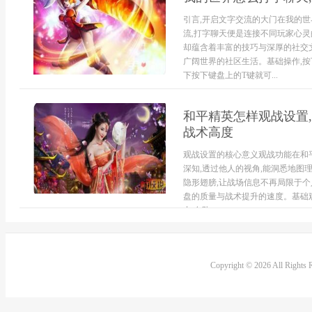
引言,开启文字交流的大门在我的
流,打字聊天便是连接不同玩家心灵
却蕴含着丰富的技巧与深厚的社交
广阔世界的社区生活。基础操作,
下按下键盘上的T键就可...
和平精英怎样观战设置,
战术高度
观战设置的核心意义观战功能在和
深知,透过他人的视角,能洞悉地图
隐形翅膀,让战场信息不再局限于个
盘的质量与战术提升的速度。基础
中,在队...
Copyright © 2026 All Rights