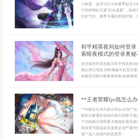
小标题，追寻记忆中的赛季起点小标
于其鲜明的主题“狂欢盛夏”，游
狂欢气息，赛季专属的套装时装，往往
和平精英夜间如何登录
索暗夜模式的登录奥秘
登录前的环境准备在和平精英夜间模
难以辨识地形,同时佩戴耳机至关重
免兼容问题中断夜幕体验,检查网络稳
**王者荣耀fps低怎
**问题定位何为真正的fps过低*
新的次数通常游戏内显示的数字便
于30画面出现明显卡顿拖影甚至操
精准度与团战反应速度必须严肃对待
项**进入游戏内的设置界...