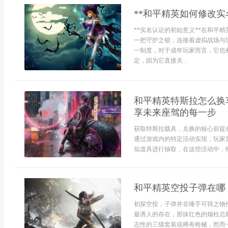
**和平精英如何修改实
**实名认证的初始意义**在和平
一把守护之锁，连接着虚拟战场与
一制度，对于成年玩家而言，它也
定，因为它直接关...
和平精英特斯拉怎么换
享未来座驾的每一步
获取特斯拉载具，兑换的核心前提
通过游戏内的特定活动实现，玩家
似道具进行抽取，在这些活动中，特.
和平精英空投子弹在哪
初探空投，子弹并非唾手可得之物
最诱人的存在，那抹红色的烟柱总
志性的三级套装或稀有枪械，然而