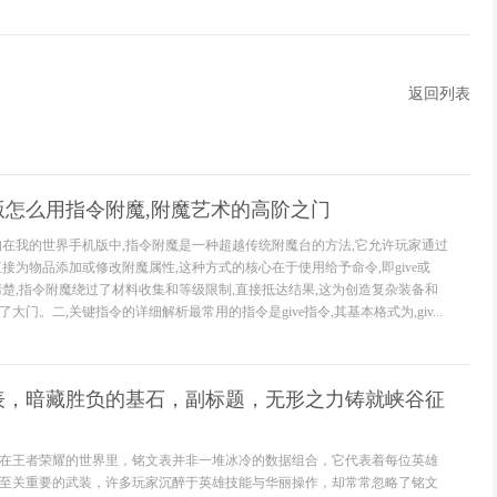
返回列表
版怎么用指令附魔,附魔艺术的高阶之门
知在我的世界手机版中,指令附魔是一种超越传统附魔台的方法,它允许玩家通过
接为物品添加或修改附魔属性,这种方式的核心在于使用给予命令,即give或
家需要清楚,指令附魔绕过了材料收集和等级限制,直接抵达结果,这为创造复杂装备和
门。二,关键指令的详细解析最常用的指令是give指令,其基本格式为,giv...
表，暗藏胜负的基石，副标题，无形之力铸就峡谷征
在王者荣耀的世界里，铭文表并非一堆冰冷的数据组合，它代表着每位英雄
至关重要的武装，许多玩家沉醉于英雄技能与华丽操作，却常常忽略了铭文