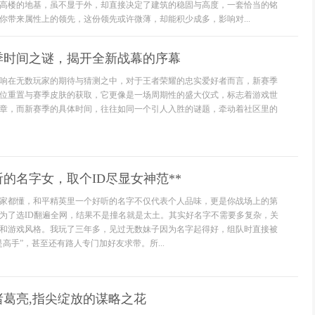
高楼的地基，虽不显于外，却直接决定了建筑的稳固与高度，一套恰当的铭
你带来属性上的领先，这份领先或许微薄，却能积少成多，影响对...
季时间之谜，揭开全新战幕的序幕
响在无数玩家的期待与猜测之中，对于王者荣耀的忠实爱好者而言，新赛季
位重置与赛季皮肤的获取，它更像是一场周期性的盛大仪式，标志着游戏世
章，而新赛季的具体时间，往往如同一个引人入胜的谜题，牵动着社区里的
听的名字女，取个ID尽显女神范**
老玩家都懂，和平精英里一个好听的名字不仅代表个人品味，更是你战场上的第
为了选ID翻遍全网，结果不是撞名就是太土。其实好名字不需要多复杂，关
和游戏风格。我玩了三年多，见过无数妹子因为名字起得好，组队时直接被
高手”，甚至还有路人专门加好友求带。所...
诸葛亮,指尖绽放的谋略之花