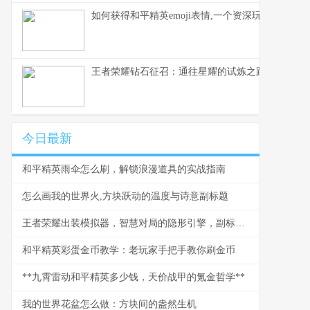
如何获得和平精英emoji表情,一个资深玩家的心得
王者荣耀钻石征召：通往星耀的试炼之路
今日最新
和平精英雨伞怎么刷，解锁浪漫道具的实战指南
怎么画我的世界火,方块跃动的温度与诗意副标题
王者荣耀出装模拟器，智慧对局的隐形引擎，副标题，资深玩家的战术实验场
和平精英彩蛋金币教学：老玩家手把手教你刷金币
**九霄雷动和平精英多少钱，天价战甲的氪金哲学**
我的世界花盆怎么做：方块间的盎然生机