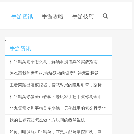
手游资讯
手游攻略
手游技巧
.
手游资讯
和平精英雨伞怎么刷，解锁浪漫道具的实战指南
怎么画我的世界火,方块跃动的温度与诗意副标题
王者荣耀出装模拟器，智慧对局的隐形引擎，副标题，资深玩家的战术实验场
和平精英彩蛋金币教学：老玩家手把手教你刷金币
**九霄雷动和平精英多少钱，天价战甲的氪金哲学**
我的世界花盆怎么做：方块间的盎然生机
如何用电脑玩和平精英，在更大战场掌控胜机，副标题，从模拟器选择到实战精进的完全指南