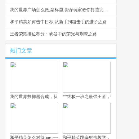
我的世界广场怎么做,副标题,资深玩家教你打造完美公共空间
和平精英如何击中目标,从新手到狙击手的进阶之路
王者荣耀排位积分：峡谷中的荣光与荆棘之路
热门文章
我的世界投掷器合成，从木石到红石的艺术
**终极一班之最强王者，热血青春与荣耀
和平精英怎么对待bug,一个玩家眼中的修复哲学
和平精英跳伞射击教学，从落地到主宰