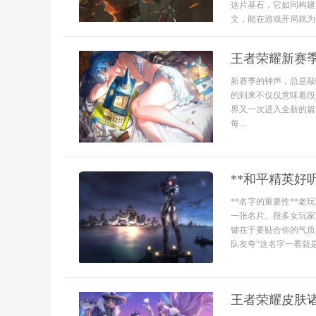
这片基石，它如同构建
文，能在游戏开局就为
王者荣耀新赛
新赛季的钟声，总是敲
的到来不仅仅意味着段
界又一次进入全新的篇
每...
**和平精英好
**名字的重要性**
一张名片。很多女玩家
键在于要贴合你的气质
队友夸“这名字一看就是
王者荣耀皮肤