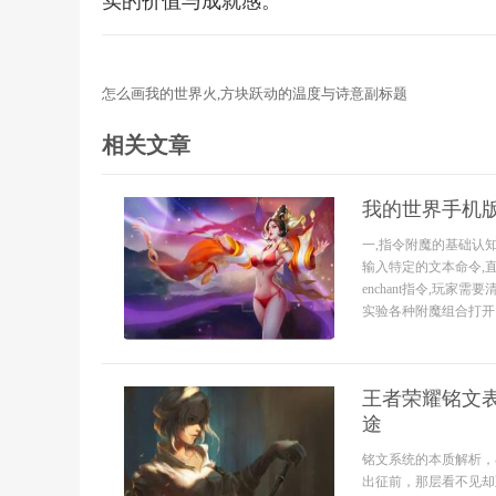
实的价值与成就感。
怎么画我的世界火,方块跃动的温度与诗意副标题
相关文章
我的世界手机
一,指令附魔的基础认
输入特定的文本命令,直
enchant指令,玩
实验各种附魔组合打开了大
王者荣耀铭文
途
铭文系统的本质解析，
出征前，那层看不见却