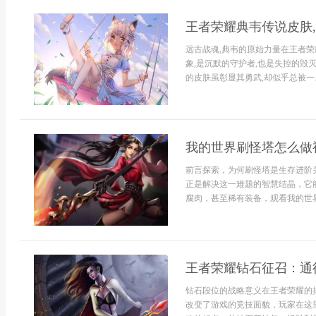
王者荣耀典韦传说皮肤
远古战魂,典韦的原始力量在王者荣
象,是沉默的守护者,也是失控的毁灭
的皮肤虽彰显其勇武,却似乎总被一..
我的世界刷怪塔怎么做
前言探索，为何刷怪塔是生存进阶
正是解决这一难题的智慧结晶，它
腐肉，甚至稀有装备，观看我的世界
王者荣耀钻石征召：通
钻石段位的战略意义在王者荣耀的
改变了游戏的竞技面貌，玩家在这