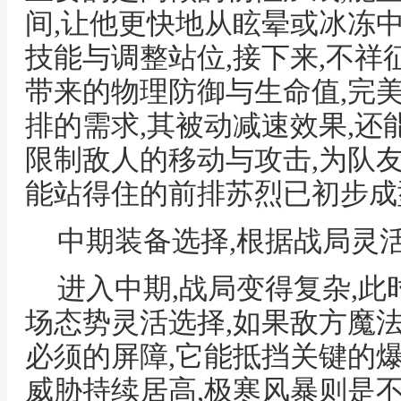
间,让他更快地从眩晕或冰冻
技能与调整站位,接下来,不祥
带来的物理防御与生命值,完
排的需求,其被动减速效果,还
限制敌人的移动与攻击,为队友
能站得住的前排苏烈已初步成
中期装备选择,根据战局灵
进入中期,战局变得复杂,
场态势灵活选择,如果敌方魔
必须的屏障,它能抵挡关键的
威胁持续居高,极寒风暴则是