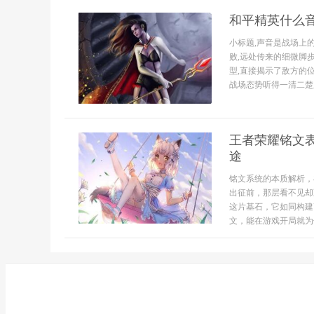
和平精英什么
小标题,声音是战场上
败,远处传来的细微脚
型,直接揭示了敌方的
战场态势听得一清二楚,因
王者荣耀铭文
途
铭文系统的本质解析，
出征前，那层看不见却
这片基石，它如同构建
文，能在游戏开局就为