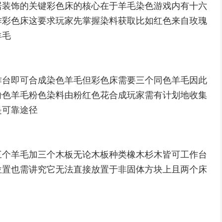
居装饰的关键彩色床的核心在于羊毛染色游戏内有十六
作彩色床这要求玩家先掌握染料获取比如红色来自玫瑰
羊毛
作台即可合成染色羊毛但彩色床需要三个同色羊毛因此
粉色羊毛粉色染料由粉红色花合成玩家需有计划地收集
是可靠途径
三个羊毛加三个木板无论木板种类橡木杉木皆可工作台
位置也需讲究它无法直接放置于非固体方块上且两个床