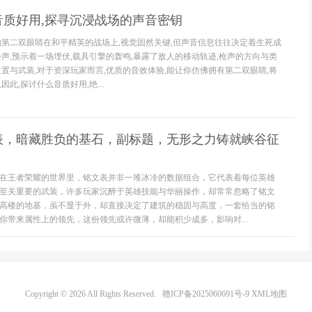
音质好用,探寻沉浸战场的声音密钥
的第二双眼睛在和平精英的战场上,视觉固然关键,但声音信息往往决定着生死成
步声,预示着一场埋伏,载具引擎的轰鸣,暴露了敌人的移动轨迹,枪声的方向与类
位置与武装,对于资深玩家而言,优质的音效体验,能让你仿佛拥有第二双眼睛,将
此,探讨什么音质好用,绝...
表，暗藏胜负的基石，副标题，无形之力铸就峡谷征
在王者荣耀的世界里，铭文表并非一堆冰冷的数据组合，它代表着每位英雄
至关重要的武装，许多玩家沉醉于英雄技能与华丽操作，却常常忽略了铭文
高楼的地基，虽不显于外，却直接决定了建筑的稳固与高度，一套恰当的铭
你带来属性上的领先，这份领先或许微薄，却能积少成多，影响对...
Copyright © 2026 All Rights Reserved.
赣ICP备2025060691号-9
XML地图