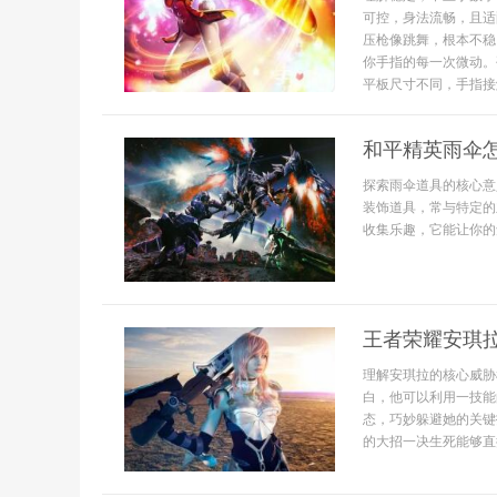
可控，身法流畅，且适
压枪像跳舞，根本不稳
你手指的每一次微动。
平板尺寸不同，手指接触
和平精英雨伞
探索雨伞道具的核心意
装饰道具，常与特定的
收集乐趣，它能让你的
王者荣耀安琪
理解安琪拉的核心威胁
白，他可以利用一技能
态，巧妙躲避她的关键
的大招一决生死能够直接