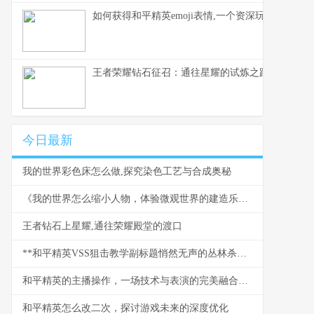
如何获得和平精英emoji表情,一个资深玩家的心得
王者荣耀钻石征召：通往星耀的试炼之路
今日最新
我的世界彩色床怎么做,探究染色工艺与合成奥秘
《我的世界怎么缩小人物，体验微观世界的建造乐趣》
王者钻石上星耀,通往荣耀殿堂的渡口
**和平精英VSS狙击教学副标题悄然无声的丛林杀手**
和平精英的主播操作，一场技术与表演的完美融合，副标题，指尖战场背后的艺术与博弈。
和平精英怎么改二次，探讨游戏未来的深度优化