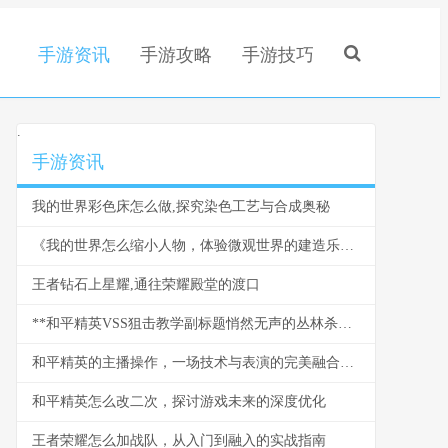
手游资讯
手游攻略
手游技巧
.
手游资讯
我的世界彩色床怎么做,探究染色工艺与合成奥秘
《我的世界怎么缩小人物，体验微观世界的建造乐趣》
王者钻石上星耀,通往荣耀殿堂的渡口
**和平精英VSS狙击教学副标题悄然无声的丛林杀手**
和平精英的主播操作，一场技术与表演的完美融合，副标题，指尖战场背后的艺术与博弈。
和平精英怎么改二次，探讨游戏未来的深度优化
王者荣耀怎么加战队，从入门到融入的实战指南