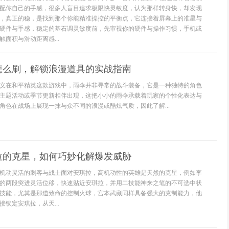
配你自己的手感，很多人盲目追求极限快灵敏度，认为那样转身快，却发现
，真正的稳，是找到那个你能精准操控的平衡点，它连接着屏幕上的准星与
硬件与手感，稳定的基石调灵敏度前，先审视你的硬件与操作习惯，手机或
面积与滑动距离感...
怎么刷，解锁浪漫道具的实战指南
义在和平精英这款游戏中，雨伞并非寻常的战斗装备，它是一种独特的角色
主题活动或季节更新相伴出现，这把小小的雨伞承载着玩家的个性化表达与
角色在战场上展现一抹与众不同的浪漫或酷炫气质，因此了解...
拉的克星，如何巧妙化解爆发威胁
机动灵活的刺客与战士面对安琪拉，高机动性的英雄是天然的克星，例如李
的两段突进灵活位移，快速贴近安琪拉，并用二技能神来之笔的不可选中状
技能，尤其是那道致命的控制火球，宫本武藏同样具备强大的克制能力，他
锁定安琪拉，从天...