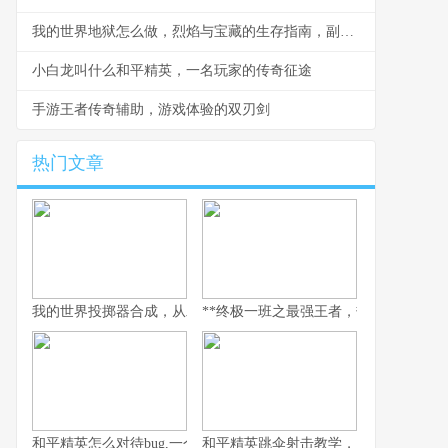
我的世界地狱怎么做，烈焰与宝藏的生存指南，副标题，深入下界探索的核心策略与技巧
小白龙叫什么和平精英，一名玩家的传奇征途
手游王者传奇辅助，游戏体验的双刃剑
热门文章
我的世界投掷器合成，从木石到红石的艺术
**终极一班之最强王者，热血青春与荣耀
和平精英怎么对待bug,一个玩家眼中的修复哲学
和平精英跳伞射击教学，从落地到主宰