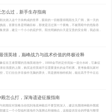
天怎么过，新手生存指南
初次踏入这个方块构成的世界，眼前的一切都显得既陌生又广阔，第一天的
挑战，首要任务是明确目标，那便是活过第一个夜晚，不被黑暗中的危险吞
集资源，建立一个小小的庇护所。阳光明媚的白天是宝贵的安全期，我必须...
88最强英雄，巅峰战力与战术价值的终极诠释
象征在王者荣耀的浩瀚英雄池中，18888金币的定价宛如一道分水岭，它象征
潜在强度的上限，购买这些英雄不仅需要漫长的金币积累，更考验着玩家对
控，它们往往并非操作无脑的莽夫，而是拥有独特机制，能在高手手中左右
神殿怎么打，深海遗迹征服指南
与初期应对策略当你找到海底神殿后不要贸然深入，建议先围绕神殿外围观
部建立一个小型临时基地作为落脚点和储物点，这能提供安全的呼吸与整理