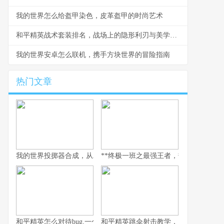
我的世界怎么给盔甲染色，皮革盔甲的时尚艺术
和平精英战术套装排名，战场上的隐形利刃与美学密码
我的世界安卓怎么联机，携手方块世界的冒险指南
热门文章
我的世界投掷器合成，从木石到红石的艺术
**终极一班之最强王者，热血青春与荣耀
和平精英怎么对待bug,一个玩家眼中的修复哲学
和平精英跳伞射击教学，从落地到主宰