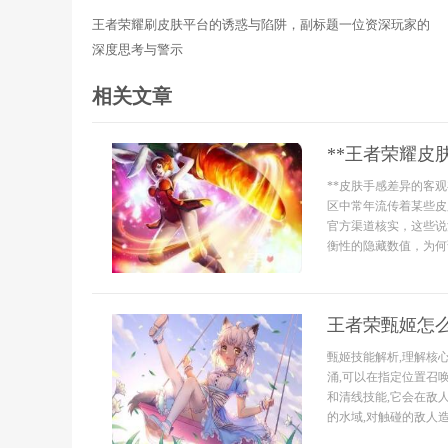
王者荣耀刷皮肤平台的诱惑与陷阱，副标题一位资深玩家的
深度思考与警示
相关文章
**王者荣耀皮
**皮肤手感差异的客观
区中常年流传着某些皮
官方渠道核实，这些说
衡性的隐藏数值，为何谣
王者荣甄姬怎
甄姬技能解析,理解核
涌,可以在指定位置召
和清线技能,它会在敌
的水域,对触碰的敌人造