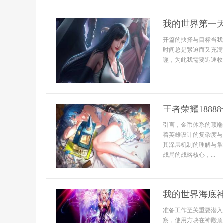
我的世界第一
开篇的抉择与目标当我
时间总是紧迫而又充满
噬，为此我需要迅速收
王者荣耀188
引言，金币体系的顶端
着英雄设计的复杂度与
其深层机制的理解与掌
战局的战略核心，...
我的世界海底
准备工作至关重要潜入
察，使用方块在神殿顶