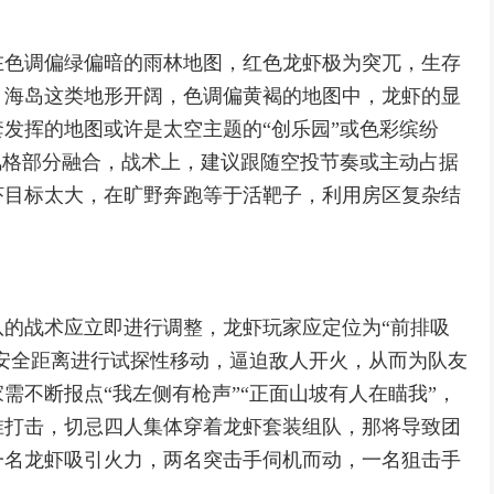
在色调偏绿偏暗的雨林地图，红色龙虾极为突兀，生存
，海岛这类地形开阔，色调偏黄褐的地图中，龙虾的显
发挥的地图或许是太空主题的“创乐园”或色彩缤纷
风格部分融合，战术上，建议跟随空投节奏或主动占据
虾目标太大，在旷野奔跑等于活靶子，利用房区复杂结
的战术应立即进行调整，龙虾玩家应定位为“前排吸
在安全距离进行试探性移动，逼迫敌人开火，从而为队友
需不断报点“我左侧有枪声”“正面山坡有人在瞄我”，
准打击，切忌四人集体穿着龙虾套装组队，那将导致团
一名龙虾吸引火力，两名突击手伺机而动，一名狙击手