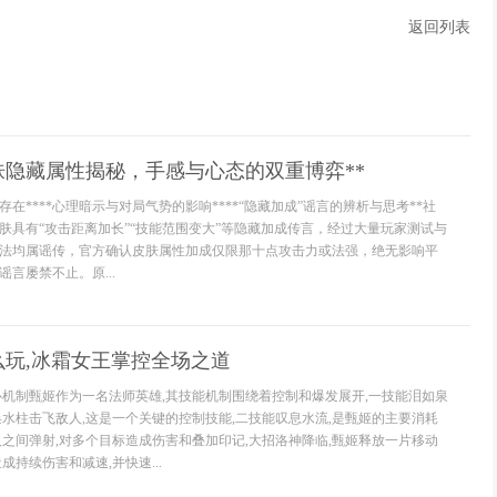
返回列表
肤隐藏属性揭秘，手感与心态的双重博弈**
存在****心理暗示与对局气势的影响****“隐藏加成”谣言的辨析与思考**社
肤具有“攻击距离加长”“技能范围变大”等隐藏加成传言，经过大量玩家测试与
法均属谣传，官方确认皮肤属性加成仅限那十点攻击力或法强，绝无影响平
言屡禁不止。原...
么玩,冰霜女王掌控全场之道
心机制甄姬作为一名法师英雄,其技能机制围绕着控制和爆发展开,一技能泪如泉
唤水柱击飞敌人,这是一个关键的控制技能,二技能叹息水流,是甄姬的主要消耗
人之间弹射,对多个目标造成伤害和叠加印记,大招洛神降临,甄姬释放一片移动
成持续伤害和减速,并快速...