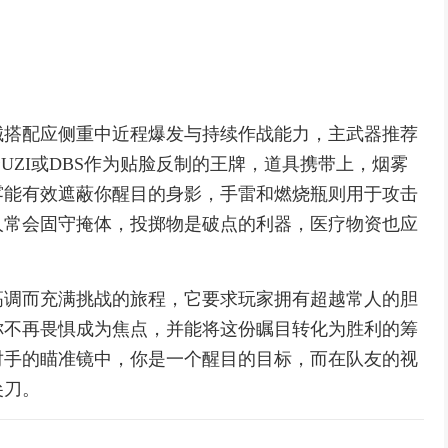
械搭配应侧重中近程爆发与持续作战能力，主武器推荐
选择UZI或DBS作为贴脸反制的王牌，道具携带上，烟雾
雾能有效遮蔽你醒目的身影，手雷和燃烧瓶则用于攻击
人常会固守掩体，投掷物是破点的利器，医疗物资也应
高调而充满挑战的旅程，它要求玩家拥有超越常人的胆
你不再畏惧成为焦点，并能将这份瞩目转化为胜利的筹
对手的瞄准镜中，你是一个醒目的目标，而在队友的视
尖刀。