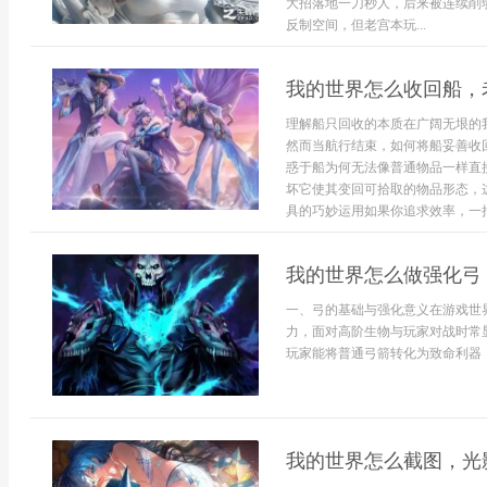
大招落地一刀秒人，后来被连续削
反制空间，但老宫本玩...
我的世界怎么收回船，
理解船只回收的本质在广阔无垠的
然而当航行结束，如何将船妥善收
惑于船为何无法像普通物品一样直
坏它使其变回可拾取的物品形态，
具的巧妙运用如果你追求效率，一把斧
我的世界怎么做强化弓
一、弓的基础与强化意义在游戏世
力，面对高阶生物与玩家对战时常
玩家能将普通弓箭转化为致命利器，
我的世界怎么截图，光