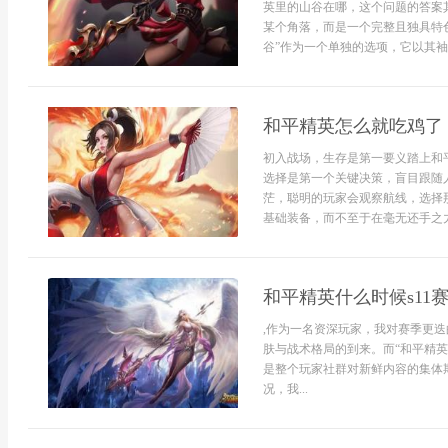
英里的山谷在哪，这个问题的答案
某个角落，而是一个完整且独具特
谷”作为一个单独的选项，它以其袖珍
和平精英怎么就吃鸡了
初入战场，生存是第一要义踏上和
选择是第一个关键决策，盲目跟随
茫，聪明的玩家会观察航线，选择
基础装备，而不至于在毫无还手之力
和平精英什么时候s11
,作为一名资深玩家，我对赛季更
肤与战术格局的到来。而“和平精英
是整个玩家社群对新鲜内容的集体
况，我...