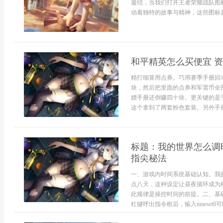
凝结，当我们打开王者荣耀战队图
动着独特的故事与精神，这些图标是
和平精英怎么买便宜 
精打细算用点券。巧用赛季手册回
块，然后把里面的点券和军需币全
嫖手册还倒赚四十块。更关键的是
这个拿到了两套粉色套装。另外手册
标题：我的世界怎么调
指尖秘法
一、游戏内时间系统基础认知。我
点八天，这种设定让昼夜循环成为
此规律是操控时间的前提。二、基
杠键呼出指令框后，输入timeset0可