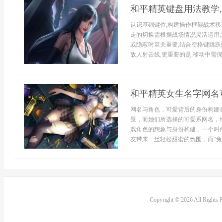
和平精英键盘用法教学
认识基础键位,构建操作框架战术移
走的切换需根据战场情况灵活运用,Sh
或隐蔽时至关重要,结合空格键跳跃
敌人射击线,更重要的是,移动中需保持
和平精英女生名字网名
网名与角色，可爱背后的身份构建
景，而她们所选择的可爱系网名，
戏角色的想象与身份构建，一个叫
友带来一丝轻松甜蜜的氛围，而“兔
Copyright © 2026 All Rights