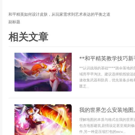
和平精英如何设计皮肤，从玩家需求到艺术表达的平衡之道
副标题
相关文章
**和平精英教学技巧新
**认识战场的基础****跳伞落
域而早早淘汰。建议选择航线较远
速收集武器和防具，优先装备步枪
匮乏...
我的世界怎么安装地图
理解地图的本质与格式在我的世界游
包含地形建筑,剧情设定甚至规则修
件,另一种是压缩打包的mcw...