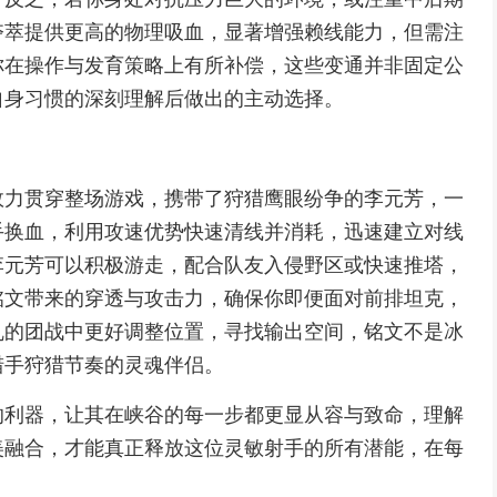
夺萃提供更高的物理吸血，显著增强赖线能力，但需注
你在操作与发育策略上有所补偿，这些变通并非固定公
自身习惯的深刻理解后做出的主动选择。
效力贯穿整场游戏，携带了狩猎鹰眼纷争的李元芳，一
手换血，利用攻速优势快速清线并消耗，迅速建立对线
李元芳可以积极游走，配合队友入侵野区或快速推塔，
铭文带来的穿透与攻击力，确保你即便面对前排坦克，
乱的团战中更好调整位置，寻找输出空间，铭文不是冰
猎手狩猎节奏的灵魂伴侣。
的利器，让其在峡谷的每一步都更显从容与致命，理解
美融合，才能真正释放这位灵敏射手的所有潜能，在每