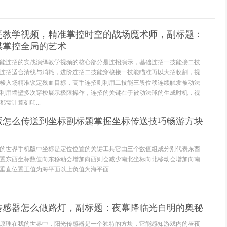
亮教学视频，精准掌控时空的战场魔术师，副标题：
谋掌控全局的艺术
能连招的实战演绎教学视频的核心部分是连招演示，基础连招一技能接二技
连招适合清线与消耗，进阶连招二技能穿梭接一技能瞄准再以大招收割，视
梭入场精准锁定残血目标，高手连招则利用二技能三段位移连续触发被动法
利用墙壁多次穿梭展示极限操作，连招的关键在于被动法球的生成时机，视
需计算刻印...
版怎么传送到坐标副标题掌握坐标传送技巧畅游方块
的世界手机版中坐标是定位位置的关键工具它由三个数值组成分别代表东西
置东西坐标数值向东移动会增加向西则会减少南北坐标向北移动会增加向南
垂直位置正值为海平面以上负值为海平面...
传感器怎么做路灯，副标题：夜幕降临光自明的奥秘
原理在我的世界中，阳光传感器是一个独特的方块，它能感知游戏内的昼夜