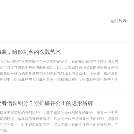
返回列表
出装，暗影刺客的杀戮艺术
心定位荆轲在王者荣耀中是一名纯粹的刺客，她的核心价值在于瞬间切入与
定了其生存依赖于击杀与助攻刷新，因此出装思路必须紧紧围绕着爆发伤害
偏离这一核心的装备选择都会削弱她在战场上的致命性。小标题，核心装备
序列中，暗影战斧与无尽战刃是不可动摇的双核心，暗影战斧提供攻击力冷
查看信誉积分？守护峡谷公正的隐形盾牌
探在王者荣耀的激烈对战中，除了精湛的操作与默契的配合，还有一个无声
局的环境，这就是信誉积分系统。它如同一位严厉而又公正的裁判，记录着
的行为举止。对于资深玩家而言，深入了解并时刻关注自己的信誉积分，不
基...