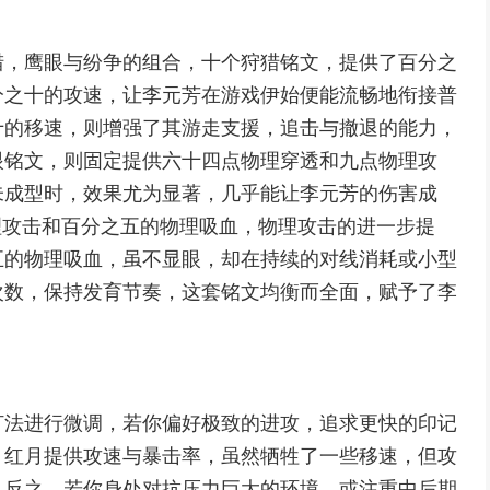
猎，鹰眼与纷争的组合，十个狩猎铭文，提供了百分之
分之十的攻速，让李元芳在游戏伊始便能流畅地衔接普
十的移速，则增强了其游走支援，追击与撤退的能力，
眼铭文，则固定提供六十四点物理穿透和九点物理攻
未成型时，效果尤为显著，几乎能让李元芳的伤害成
理攻击和百分之五的物理吸血，物理攻击的进一步提
五的物理吸血，虽不显眼，却在持续的对线消耗或小型
次数，保持发育节奏，这套铭文均衡而全面，赋予了李
打法进行微调，若你偏好极致的进攻，追求更快的印记
，红月提供攻速与暴击率，虽然牺牲了一些移速，但攻
，反之，若你身处对抗压力巨大的环境，或注重中后期