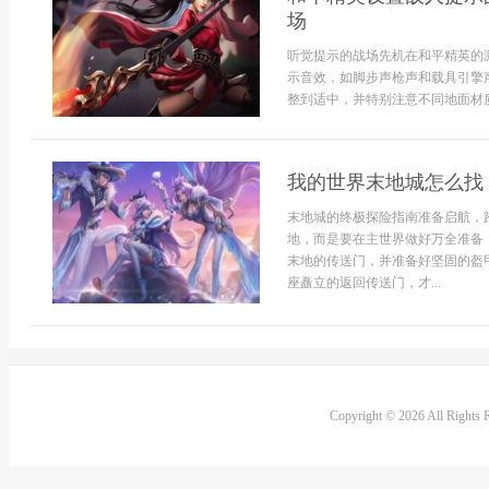
场
听觉提示的战场先机在和平精英的
示音效，如脚步声枪声和载具引擎
整到适中，并特别注意不同地面材质上
我的世界末地城怎么找
末地城的终极探险指南准备启航，
地，而是要在主世界做好万全准备
末地的传送门，并准备好坚固的盔
座矗立的返回传送门，才...
Copyright © 2026 All Rights