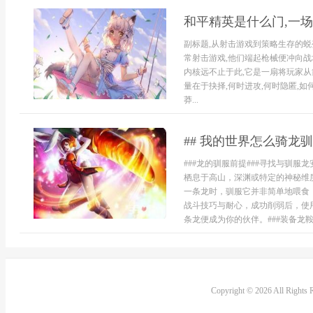
和平精英是什么门,一
副标题,从射击游戏到策略生存的蜕
常射击游戏,他们端起枪械便冲向战场
内核远不止于此,它是一扇将玩家从
量在于抉择,何时进攻,何时隐匿,如
莽...
## 我的世界怎么骑龙
###龙的驯服前提###寻找与驯
栖息于高山，深渊或特定的神秘维
一条龙时，驯服它并非简单地喂食
战斗技巧与耐心，成功削弱后，使
条龙便成为你的伙伴。###装备龙鞍与
Copyright © 2026 All Rights