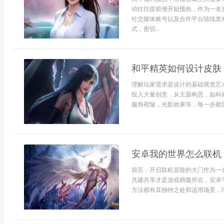
动往往提前便开始预热，作为一名
社交媒体账号以及合作平台陆续发
式，密切...
和平精英如何设计皮肤
理解玩家需求是设计的基础视觉艺
投入大量创意，从主题构思，如科
服饰褶皱，光影效果等，每一步都需精
安卓我的世界怎么联机
前言，开启联机冒险的大门作为一
共建共享才是游戏精髓所在，安卓
方法都有其独特之处和适用场景，理