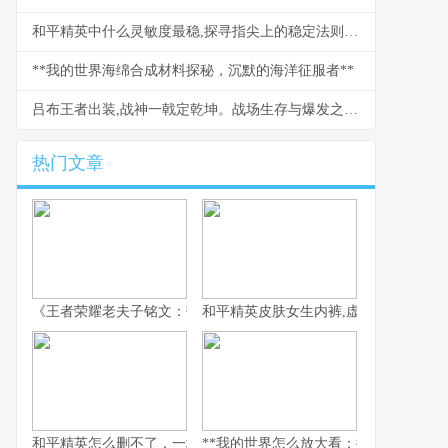
和平精英中什么灵敏度最稳,探寻指尖上的稳定法则,副标题,资深玩家的实战灵敏度哲学
**我的世界海绵合成材料探秘，沉默的海洋征服者**
吕布王者出装,战神一戟定乾坤。战场生存与爆发之道。
热门文章
《王者荣耀老夫子铭文：韧性与强攻的古老智慧》
和平精英皮肤女生内裤,虚拟时尚与现实
和平精英怎么删不了，一场数字时代的游戏羁绊
**我的世界怎么放大看：探索微观与宏观