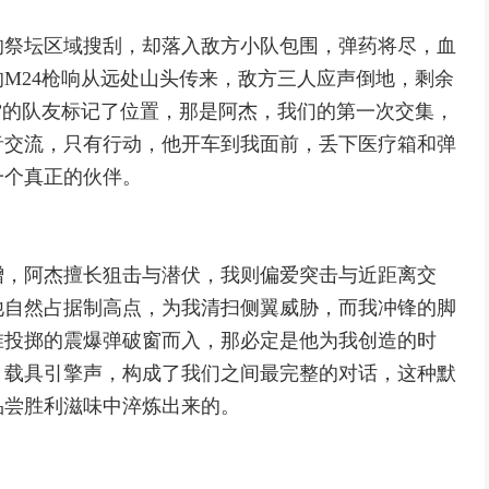
的祭坛区域搜刮，却落入敌方小队包围，弹药将尽，血
M24枪响从远处山头传来，敌方三人应声倒地，剩余
”的队友标记了位置，那是阿杰，我们的第一次交集，
音交流，只有行动，他开车到我面前，丢下医疗箱和弹
一个真正的伙伴。
增，阿杰擅长狙击与潜伏，我则偏爱突击与近距离交
他自然占据制高点，为我清扫侧翼威胁，而我冲锋的脚
准投掷的震爆弹破窗而入，那必定是他为我创造的时
，载具引擎声，构成了我们之间最完整的对话，这种默
品尝胜利滋味中淬炼出来的。