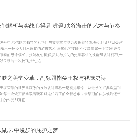
能解析与实战心得,副标题,峡谷游击的艺术与节奏
阵营中,韩信以其独特的机动性与节奏掌控能力占据着特殊地位,他并非以爆炸
编织出一场令人目不暇接的游击艺术,理解他的技能,不仅是掌握一个英雄,更是
节奏的思维模式。技能核心拆解,灵动与控制的交融韩信的技能组设计精巧,一
位移与一次挑飞控制,这...
皮肤之美学变革，副标题指尖王权与视觉史诗
王者荣耀的世界里嬴政的皮肤设计堪称一场视觉革命，从最初的经典造型到
饰每一次蜕变都承载着玩家对这位君王的全新想象，最早期的皮肤或许还带
的作品却真正...
做,云中漫步的庇护之梦