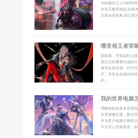
伞的概念引入与材料准
诗意又略带挑战,游戏
实现伞的意象,我们需从
哪里领王者荣
副标题，寻觅福利之路
戏生态的重要组成部分
券等实用资源，对于玩
手，常常在游戏内外错
的...
我的世界电脑
理解联机的基本原理我
世界能够互通，要实现
作为客户端通过网络访
与大型公共服务器，都遵