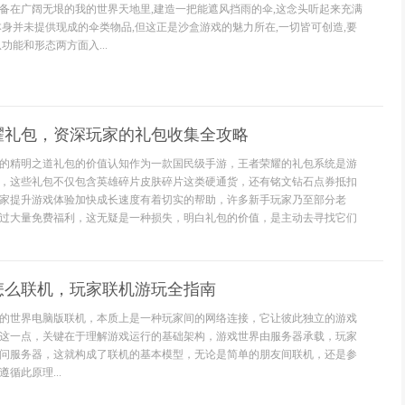
备在广阔无垠的我的世界天地里,建造一把能遮风挡雨的伞,这念头听起来充满
本身并未提供现成的伞类物品,但这正是沙盒游戏的魅力所在,一切皆可创造,要
功能和形态两方面入...
耀礼包，资深玩家的礼包收集全攻略
的精明之道礼包的价值认知作为一款国民级手游，王者荣耀的礼包系统是游
，这些礼包不仅包含英雄碎片皮肤碎片这类硬通货，还有铭文钻石点券抵扣
家提升游戏体验加快成长速度有着切实的帮助，许多新手玩家乃至部分老
过大量免费福利，这无疑是一种损失，明白礼包的价值，是主动去寻找它们
怎么联机，玩家联机游玩全指南
的世界电脑版联机，本质上是一种玩家间的网络连接，它让彼此独立的游戏
这一点，关键在于理解游戏运行的基础架构，游戏世界由服务器承载，玩家
问服务器，这就构成了联机的基本模型，无论是简单的朋友间联机，还是参
循此原理...