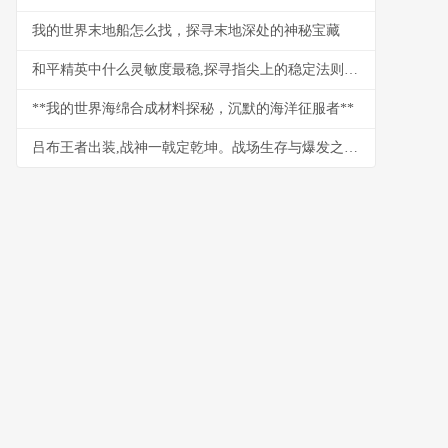
我的世界末地船怎么找，探寻末地深处的神秘宝藏
和平精英中什么灵敏度最稳,探寻指尖上的稳定法则,副标题,资深玩家的实战灵敏度哲学
**我的世界海绵合成材料探秘，沉默的海洋征服者**
吕布王者出装,战神一戟定乾坤。战场生存与爆发之道。