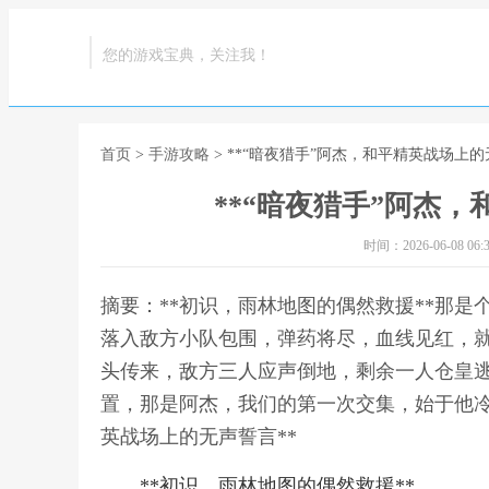
您的游戏宝典，关注我！
首页
>
手游攻略
> **“暗夜猎手”阿杰，和平精英战场上的
**“暗夜猎手”阿杰，
时间：2026-06-08 06:3
摘要：**初识，雨林地图的偶然救援**那
落入敌方小队包围，弹药将尽，血线见红，就
头传来，敌方三人应声倒地，剩余一人仓皇逃
置，那是阿杰，我们的第一次交集，始于他冷静
英战场上的无声誓言**
**初识，雨林地图的偶然救援**