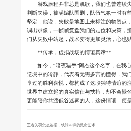
游戏旅程并非总是凯歌，我们也曾连续
判断失误，被满编队围剿，队伍气氛一时有
坚定，他说，失败是地图上未标注的物资点
调出录像，一帧帧复盘我们的走位和决策，
们从失败中站起，战术变得更加灵活，心也
**传承，虚拟战场的情谊真谛**
如今，“暗夜猎手”阿杰这个名字，在我
逆境中的冷静，代表着无需多言的懂得，我
享过的胜利喜悦，都构成了这段独特情谊的
世界中建立起的真实信任与扶持，却不会褪
更能陪你共渡低谷迷雾的人，这份情谊，便
王者关羽怎么连招，铁骑冲锋的致命艺术