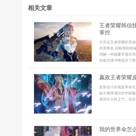
相关文章
王者荣耀韩信技
掌控
引言在王者荣耀的英雄
伤害闻名,却能用技能
理解一种颠覆常规对局
技能无情冲锋提供了两段
嬴政王者荣耀
皮肤设计的视觉革命在
如今琳琅满目的华丽服
着些许古朴之气，但后来
我的世界伞怎么