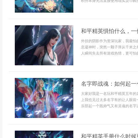
积分本身无法直接使用现实货币购买
和平精英惧怕什么，一
外挂的阴影作为资深玩家，我最怕
息凝神时，突然一颗子弹从千米之
人瞬间失去所有游戏热情，更可怕的
名字即战魂：如何起一
大家好我是一名玩和平精英五年的
上我也见过太多名字有的让人眼前
乐部起一个既帅气又有灵魂的名字这
和平精英手册什么时候更