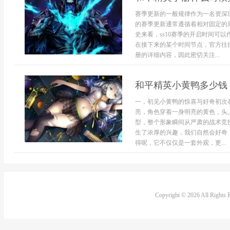
赛季更新的一般规律作为一名资深
的赛季更新通常遵循着相对固定的
史来看，ss10赛季的开启时间可
在接下来的某个时间节点，官方往
册的详细内容，因此密切关注...
和平精英小黄鸭多少钱
一，初见小黄鸭的惊喜与好奇初次
亮，角色穿着一身明亮的黄色，头
型，整个形象瞬间从严肃的战术竞
生了浓厚的兴趣，我们自然会好奇
得呢，它不仅仅是一套外观，更...
Copyright © 2026 All Rights