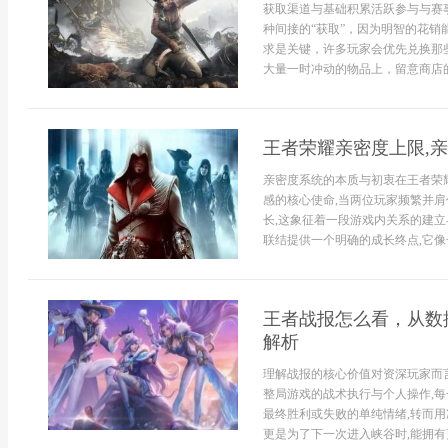
获取渠道与基础积累活跃参与与赛
种间接的“获取”，因为明智的花
求是关键，许多玩家会优先兑换那
大量一时冲动的物品上，留意商店的轮
王者荣耀亲密度上限,
亲密度系统的本质与初衷在王者荣
感的核心使命,当两位玩家频繁并肩
长,这象征着一段游戏内关系的建立
联结提供一个明确的成长终点,它像一.
王者战报怎么看，从数
解析
理解战报的核心价值对资深玩家而言
整局游戏的战术执行与个人操作,每
最终胜利或失败的单纯情绪,转而用
更是为了下一次进入峡谷时,能拥