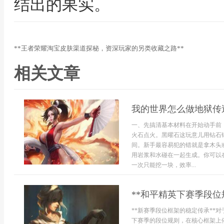
结出的果实。
**王者荣耀淘宝皮肤渠道探秘，资深玩家的另类收藏之路**
相关文章
我的世界怎么做地狱传
一、先搞清基本材料在开始动手前
火石点火。黑曜石这玩意儿用钻石
间。新手最容易犯的错就是拿木头
用岩浆和水碰在一起生成。你可以
一次只能挖一块，效率...
**和平精英下赛季段位
**新赛季段位框架的稳定传承**
下赛季的段位规则，在核心框架上