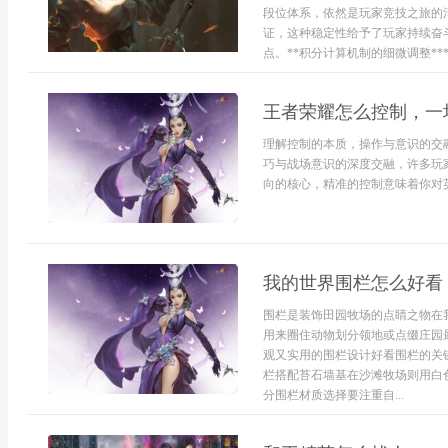
段位体系，依然是玩家竞技之旅的
证，这种稳定性给予了玩家持续奋
点。**积分计算机制的细微调整****
王者荣耀怎么控制，一
理解控制的本质，操作与意识的交
巧与战场意识的深度交融，许多玩
向的核心，精准的控制意味着你对英
我的世界围栏怎么好看
围栏是装饰田园牧场的点睛之物在
用来圈住动物划分领地或点缀庄园
观又实用的围栏设计好看围栏的关
栏搭配苔石墙基在沙滩牧场则用白
分围栏材质选择要注重自...