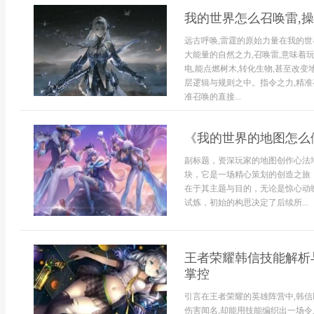
我的世界怎么召唤雷,
远古呼唤,雷霆的原始力量在我的世
大能量的自然之力,召唤雷,意味着
电,能点燃树木,转化生物,甚至改变
层逻辑与规则之中。指令之力,精
准召唤的直接...
《我的世界的地图怎么
副标题，资深玩家的地图创作心法
块，它是一场精心策划的创造之旅
在于其主题与目的，无论是惊心动
试炼，初始的构思决定了后续所...
王者荣耀韩信技能解析
掌控
引言在王者荣耀的英雄阵营中,韩
伤害闻名,却能用技能编织出一场令