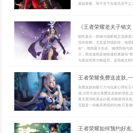
基础装备，而不至于在毫无还手之力
《王者荣耀老夫子铭文
韧性基石：防御与续航铭文选择老
但在前期，尤其是对线阶段，他需
命”，增加最大生命、物理防御与
力，而攻速则是他快速积累被动“
与真实伤害大幅提升。蓝色铭文则可考
王者荣耀免费送皮肤,
免费皮肤的吸引力与玩家心理在王
感,当官方放出免费送皮肤的消息,
着无需消耗真金白银,却能获得实实
无疑是一份极具诱惑的礼物,它直接触
王者荣耀如何预约好友