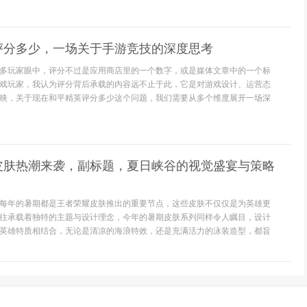
评分多少，一场关于手游竞技的深度思考
多玩家眼中，评分不过是应用商店里的一个数字，或是媒体文章中的一个标
戏玩家，我认为评分背后承载的内容远不止于此，它是对游戏设计、运营态
映，关于现在和平精英评分多少这个问题，我们需要从多个维度展开一场深
皮肤热潮来袭，副标题，夏日峡谷的视觉盛宴与策略
每年的暑期都是王者荣耀皮肤推出的重要节点，这些皮肤不仅仅是为英雄更
往承载着独特的主题与设计理念，今年的暑期皮肤系列同样令人瞩目，设计
英雄特质相结合，无论是清凉的海浪特效，还是充满活力的泳装造型，都旨