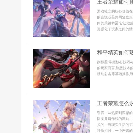
王者荣耀如何
游戏社交的核心价值在
的喜悦或是共同复盘失
间的关键桥梁,它让散
更强化了玩家之间的情感
和平精英如何
副标题:掌握核心技巧
的玩家而言,熟悉技术
移动射击等基础操作,玩家
王者荣耀怎么
引言，从热爱到深思的
队友并肩作战的激动，
拟的，当现实生活的召
种负担时，一个严肃的