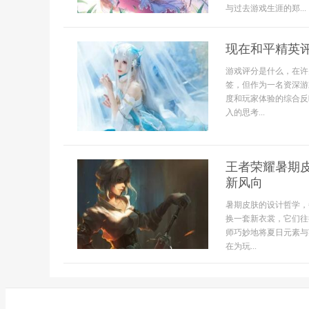
与过去游戏生涯的郑...
现在和平精英
游戏评分是什么，在许
签，但作为一名资深游
度和玩家体验的综合反
入的思考...
王者荣耀暑期
新风向
暑期皮肤的设计哲学，
换一套新衣裳，它们往
师巧妙地将夏日元素与
在为玩...