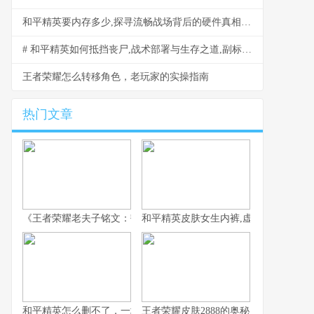
和平精英要内存多少,探寻流畅战场背后的硬件真相,副标题,资深玩家实战剖析内存需求之谜
# 和平精英如何抵挡丧尸,战术部署与生存之道,副标题末世战场求生指南
王者荣耀怎么转移角色，老玩家的实操指南
热门文章
《王者荣耀老夫子铭文：韧性与强攻的古老智慧》
和平精英皮肤女生内裤,虚拟时尚与现实
和平精英怎么删不了，一场数字时代的游戏羁绊
王者荣耀皮肤2888的奥秘，探寻顶级