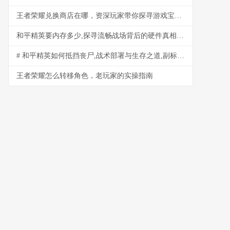
王者荣耀兑换商店在哪，资深玩家带你探寻游戏宝藏之地
和平精英要内存多少,探寻流畅战场背后的硬件真相,副标题,资深玩家实战剖析内存需求之谜
# 和平精英如何抵挡丧尸,战术部署与生存之道,副标题末世战场求生指南
王者荣耀怎么转移角色，老玩家的实操指南