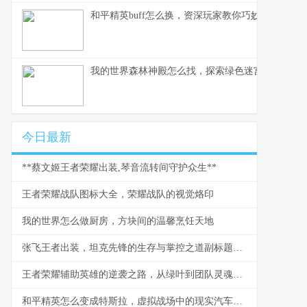
和平精英buff怎么换，资深玩家教你巧妙配置
我的世界森林神殿怎么找，探索绿色迷宫的秘密
今日最新
**蔡文姬王者荣耀出装,琴音流转间守护众生**
王者荣耀战队图标大全，荣耀战队的视觉烙印
我的世界怎么做厨房，方块间的温馨烹饪天地
张飞王者出装，坦克先锋的生存与掌控之道副标题战场怒吼的装备抉择
王者荣耀辅助英雄的逆袭之路，从绿叶到团队灵魂的蜕变
和平精英怎么变成特斯拉，虚拟战场中的现实汽车革命