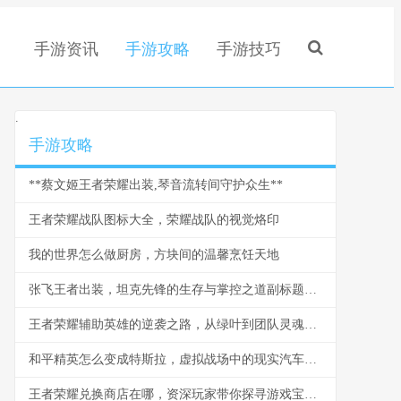
手游资讯
手游攻略
手游技巧
.
手游攻略
**蔡文姬王者荣耀出装,琴音流转间守护众生**
王者荣耀战队图标大全，荣耀战队的视觉烙印
我的世界怎么做厨房，方块间的温馨烹饪天地
张飞王者出装，坦克先锋的生存与掌控之道副标题战场怒吼的装备抉择
王者荣耀辅助英雄的逆袭之路，从绿叶到团队灵魂的蜕变
和平精英怎么变成特斯拉，虚拟战场中的现实汽车革命
王者荣耀兑换商店在哪，资深玩家带你探寻游戏宝藏之地