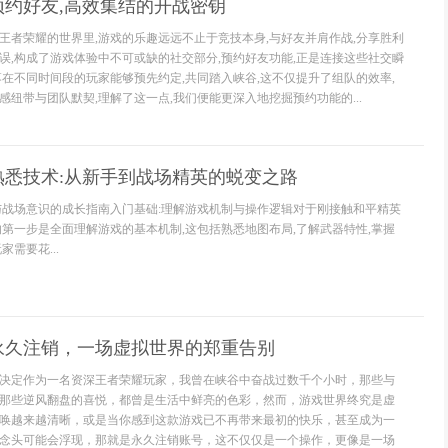
预约好友,高效集结的开战密钥
王者荣耀的世界里,游戏的乐趣远远不止于竞技本身,与好友并肩作战,分享胜利
误,构成了游戏体验中不可或缺的社交部分,预约好友功能,正是连接这些社交瞬
落在不同时间段的玩家能够预先约定,共同踏入峡谷,这不仅提升了组队的效率,
纽带与团队默契,理解了这一点,我们便能更深入地挖掘预约功能的...
熟悉技术:从新手到战场精英的蜕变之路
与战场意识的成长指南入门基础:理解游戏机制与操作逻辑对于刚接触和平精英
的第一步是全面理解游戏的基本机制,这包括熟悉地图布局,了解武器特性,掌握
需要花...
永久注销，一场虚拟世界的郑重告别
决定作为一名资深王者荣耀玩家，我曾在峡谷中奋战过数千个小时，那些与
那些逆风翻盘的喜悦，都曾是生活中鲜亮的色彩，然而，游戏世界终究是虚
唤越来越清晰，或是当你感到这款游戏已不再带来最初的快乐，甚至成为一
念头可能会浮现，那就是永久注销账号，这不仅仅是一个操作，更像是一场