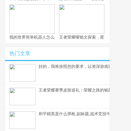
我的世界简单机器人怎么造，简易红石傀儡制作指南
王者荣耀曜铭文探索，星芒流转的精准之
热门文章
好的，我将按照您的要求，以资深游戏玩家的角度
王者荣耀赛季皮肤巡礼：荣耀之路的铭刻与馈赠
和平精英是什么弹枪,副标题,战术竞技中的近战艺