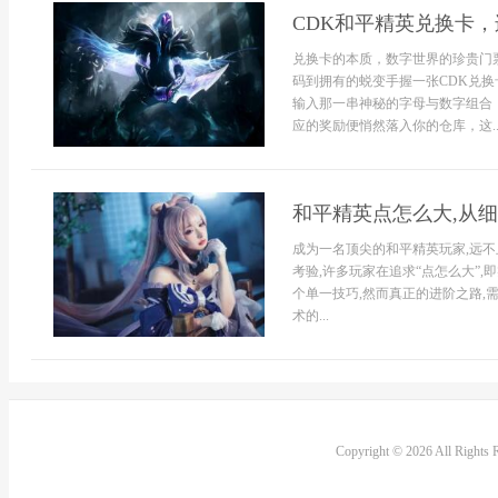
CDK和平精英兑换卡
兑换卡的本质，数字世界的珍贵门
码到拥有的蜕变手握一张CDK兑
输入那一串神秘的字母与数字组合
应的奖励便悄然落入你的仓库，这..
和平精英点怎么大,从
成为一名顶尖的和平精英玩家,远不
考验,许多玩家在追求“点怎么大”
个单一技巧,然而真正的进阶之路,
术的...
Copyright © 2026 All Rights