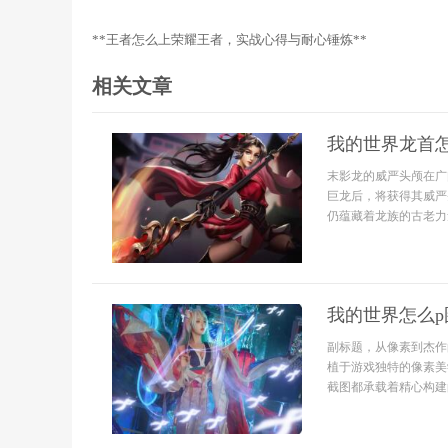
**王者怎么上荣耀王者，实战心得与耐心锤炼**
相关文章
我的世界龙首
末影龙的威严头颅在广
巨龙后，将获得其威严
仍蕴藏着龙族的古老力
我的世界怎么
副标题，从像素到杰作
植于游戏独特的像素美
截图都承载着精心构建的