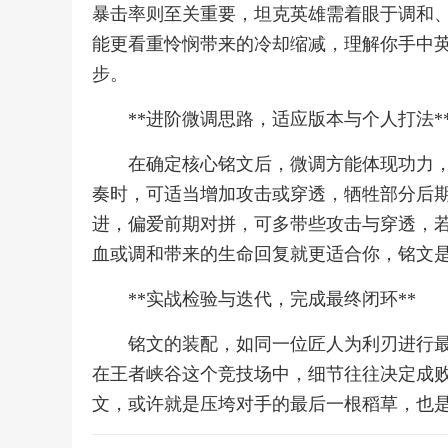
暴击率则至关重要，坦克英雄需着眼于调和
能更看重怜悯带来的冷却缩减，理解你手中
步。
**进阶微调思路，适应版本与个人打法*
在确定核心铭文后，微调方能体现功力
奏时，可适当增加攻击或穿透，牺牲部分后
进，偏爱前期对拼，可多带些攻击与穿透，
血或调和带来的生命回复就更适合你，铭文
**实战检验与迭代，完成最终闭环**
铭文的装配，如同一位匠人为利刃进行
在王者峡谷这个竞技场中，细节往往决定成
文，或许就是压垮对手的最后一根稻草，也