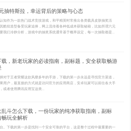
6元抽特斯拉，幸运背后的策略与心态
认知作为一款热门战术竞技游戏，和平精英时常推出各类载具皮肤抽奖活
其酷炫造型备受玩家追捧，网上流传着各种低成本获取秘籍，比如所谓六元
要我们冷静分析，游戏中的抽奖系统通常基于概率设定，每一次抽取都是...
下载，新老玩家的必读指南，副标题，安全获取畅游
径
择对于王者荣耀这款风靡多年的手游，下载的第一步永远是寻找官方渠道，
果用户，最直接的方式就是访问官方的应用商店，安卓玩家可以前往各大手
或者使用腾讯应用宝这类...
大乱斗怎么下载，一份玩家的纯净获取指南，副标
与畅玩全解析
台。下载的第一步是找到一个安全可靠的平台，这是整个过程中最重要的一