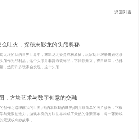
返回列表
怎么吐火，探秘末影龙的头颅奥秘
阔无垠的我的世界世界中，末影龙无疑是终极象征，玩家历经艰辛击败这条
头颅作为战利品，这个头颅并非普通装饰品，它静静矗立，双目幽深，仿佛
量，然而许多玩家会发现，这个头颅...
p图，方块艺术与数字创意的交融
的创作之路理解我的世界p图的本质我的世界p图并非简单的照片修改，它根
学与无限创造力，游戏本身的方块世界构成了天然的像素画布，每一张游戏
景观或奇妙故事，...