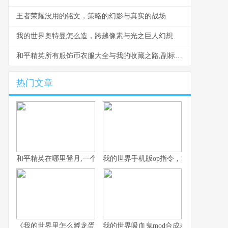
王者荣耀没用的铭文，策略的幻影与真实的战场
我的世界奥特曼怎么造，跨越像素与光之巨人幻想
和平精英所有服饰币衣服大全与我的收藏之路,副标题服饰币玩家的衣柜进化史
热门文章
和平精英在哪里登月,一个关于虚拟世界与想象边疆的探索
我的世界手机版op指令，掌控方块世界
《我的世界里怎么孵龙蛋，一段古老传说的复苏之旅》
我的世界吸血鬼mod合成表，夜幕下的