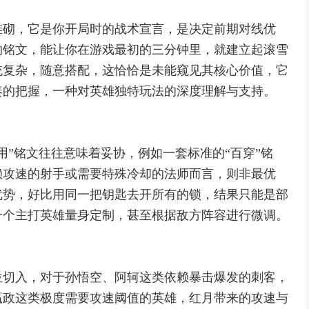
堆砌，它是你开局时的战术宣言，是决定前期对线优
的铭文，能让你在游戏最初的三分钟里，就建立起滚雪
统复杂，随意搭配，这恰恰是未能窥见其核心价值，它
奏的把握，一种对英雄独特玩法的深度理解与支持。
用”铭文往往意味着妥协，例如一套标准的“百穿”铭
赖攻速的射手或需要特殊冷却的法师而言，则非最优
优势，好比用同一把钥匙去开所有的锁，结果只能是部
一个主打英雄量身定制，甚至根据敌方阵容进行微调。
位切入，对于孙悟空、阿轲这类依赖暴击爆发的刺客，
嬴政这类极度需要攻速阈值的英雄，红月带来的攻速与