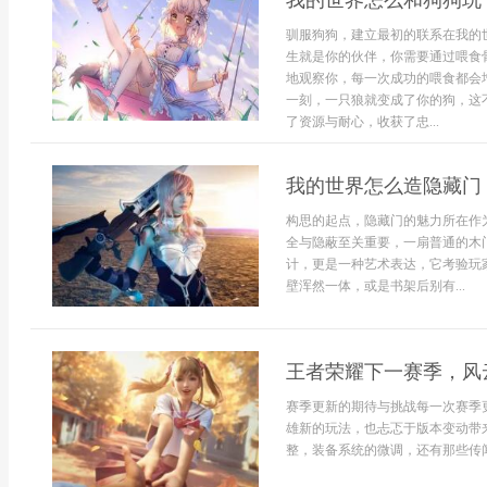
我的世界怎么和狗狗玩
驯服狗狗，建立最初的联系在我的
生就是你的伙伴，你需要通过喂食
地观察你，每一次成功的喂食都会
一刻，一只狼就变成了你的狗，这
了资源与耐心，收获了忠...
我的世界怎么造隐藏门
构思的起点，隐藏门的魅力所在作
全与隐蔽至关重要，一扇普通的木
计，更是一种艺术表达，它考验玩
壁浑然一体，或是书架后别有...
王者荣耀下一赛季，风
赛季更新的期待与挑战每一次赛季
雄新的玩法，也忐忑于版本变动带
整，装备系统的微调，还有那些传闻