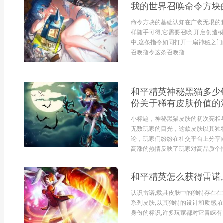
我的世界召唤命令方块
命令方块的基础认知在广袤无垠的
样随手可得,它需要召唤,开启创造
中,这条指令如同打开一扇神秘之门
召唤指令这条召唤指...
和平精英神秘黑猫多少
份关于稀有皮肤价值的
小标题，神秘黑猫皮肤的初次亮相
无数玩家的目光，这款皮肤以其独
论，玩家们纷纷在社交平台上分享
高涨的热情反映了玩家对高品质个性.
和平精英怎么获得雷诺
认识雷诺,载具皮肤中的独特存在在
系列皮肤,以其独特的设计和质感,
身份的标识,许多玩家都对它青睐有加