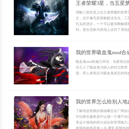
王者荣耀3星，当五星
理解三星的意义在王者荣耀的世界
丈，也不像无星那般黯淡无光，三
扎实的进步，一个可以被清晰触摸
利，更在贡献与表现上达到了系统的
我的世界吸血鬼mod
吸血鬼mod的魅力所在，玩家初
仅引入了吸血鬼与猎人的对立阵营
源，而人类形态与吸血鬼形态的转换
我的世界怎么给别人地
了解地皮权限的基础概念在广阔自
许玩家在服务器中认领一片属于自己
享这片领地的部分或全部管理能力,
权限的种类是第一步,通常,权限包