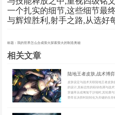
与技能释放之中,重视四级铭
一个扎实的细节,这些细节最
与辉煌胜利,射手之路,从选好
标题：我的世界怎么合成萤火探索萤火的制造奥秘
相关文章
陆地王者皮肤,战术博
皮肤设定与战术关联陆地王者皮肤
的设计,其标志性的棕绿色调与战术
穿越草丛或匍匐于沙地时,其轮廓与
势常在决胜时刻转化为关键的生存机会