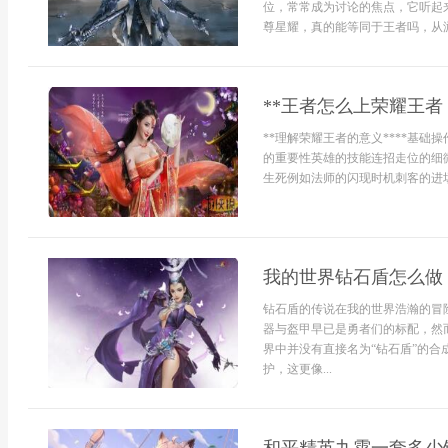
位，常常成为讨论的焦点，它听起
尊星耀，真的能等同于王者吗，从游
**王者怎么上荣耀王者
**理解荣耀王者的意义****基
的重要性英雄的技能连招走位的细
生死例如法师的闪现时机刺客的进场
我的世界钻石盾怎么做
钻石盾的传说在我的世界浩瀚的冒
器与盔甲早已是勇者们的标配，然
界中并没有直接名为“钻石盾”的
护，这更像...