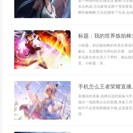
是一种独特的生物实体,被称为雪傀
瓜头构成,当玩家将这两个雪块垂直
瞬间被唤醒,它从此拥有了生命,会自
标题：我的世界炼焰棒
小标题：初识炼焰棒的本质在资深
象征，也是酿造与强化的关键，这
多玩家在首次进入下界时，都会疑
里。小标题：深...
手机怎么王者荣耀直播
直播前的准备,选择合适的装备与平
做出一场效果出众的直播,准备工作
程中不会发热降频或卡顿,这直接关
境...