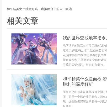
和平精英女生跳舞好吗，虚拟舞台上的自由表达
相关文章
我的世界查找地牢指令
地下世界的诱惑在广阔无垠的我的世
埋藏于黑暗深处,地牢,这些由苔石
点,笼中旋转的怪物提供着珍贵的经验
望高效探索,不愿将时间全然付诸盲
宝藏的关键钥匙。指令的力量与...
和平精英什么是面板,
胜利的深度解析
面板定义的初步认知面板这个词在
面，而是一个综合性的概念，简单
现，这些数据深深影响着每一局战
板的概...