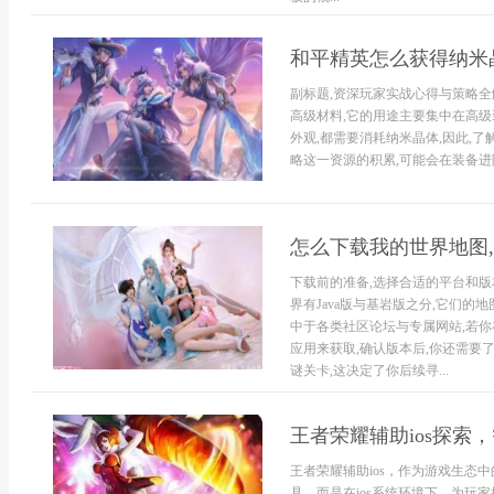
和平精英怎么获得纳米
副标题,资深玩家实战心得与策略
高级材料,它的用途主要集中在高
外观,都需要消耗纳米晶体,因此,
略这一资源的积累,可能会在装备进阶
怎么下载我的世界地图
下载前的准备,选择合适的平台和版
界有Java版与基岩版之分,它们的
中于各类社区论坛与专属网站,若
应用来获取,确认版本后,你还需要
谜关卡,这决定了你后续寻...
王者荣耀辅助ios探索
王者荣耀辅助ios，作为游戏生态
具，而是在ios系统环境下，为玩