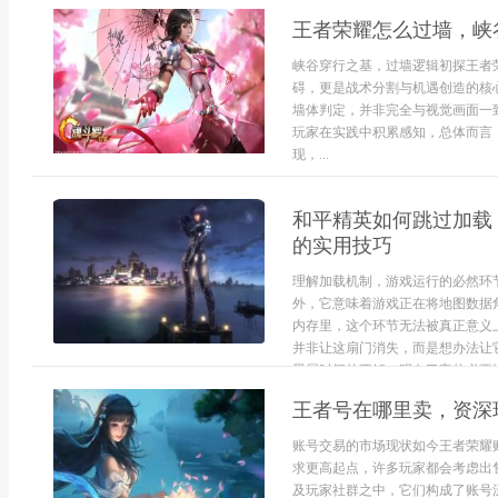
王者荣耀怎么过墙，峡
峡谷穿行之基，过墙逻辑初探王者
碍，更是战术分割与机遇创造的核
墙体判定，并非完全与视觉画面一致
玩家在实践中积累感知，总体而言
现，...
和平精英如何跳过加载
的实用技巧
理解加载机制，游戏运行的必然环
外，它意味着游戏正在将地图数据
内存里，这个环节无法被真正意义
并非让这扇门消失，而是想办法让
黑屏时间的不解，明白了它的必要性
王者号在哪里卖，资深
账号交易的市场现状如今王者荣耀
求更高起点，许多玩家都会考虑出
及玩家社群之中，它们构成了账号流