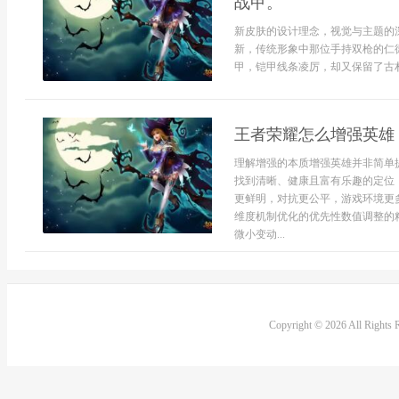
战甲。
新皮肤的设计理念，视觉与主题的
新，传统形象中那位手持双枪的仁
甲，铠甲线条凌厉，却又保留了古朴
王者荣耀怎么增强英雄
理解增强的本质增强英雄并非简单
找到清晰、健康且富有乐趣的定位
更鲜明，对抗更公平，游戏环境更
维度机制优化的优先性数值调整的
微小变动...
Copyright © 2026 All Rights