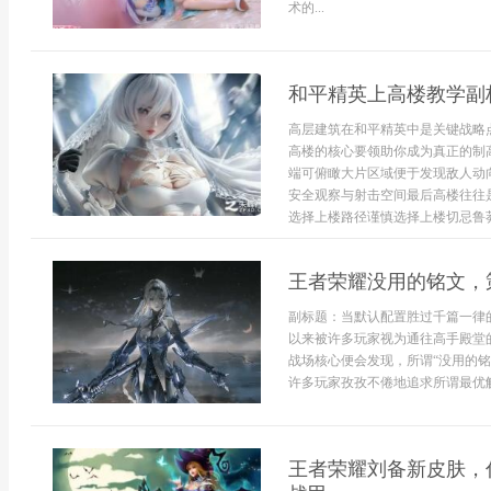
术的...
和平精英上高楼教学副
高层建筑在和平精英中是关键战略
高楼的核心要领助你成为真正的制
端可俯瞰大片区域便于发现敌人动
安全观察与射击空间最后高楼往往
选择上楼路径谨慎选择上楼切忌鲁莽
王者荣耀没用的铭文，
副标题：当默认配置胜过千篇一律
以来被许多玩家视为通往高手殿堂
战场核心便会发现，所谓“没用的
许多玩家孜孜不倦地追求所谓最优解
王者荣耀刘备新皮肤，