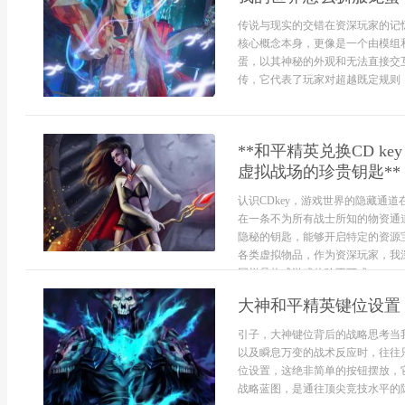
传说与现实的交错在资深玩家的记
核心概念本身，更像是一个由模组
蛋，以其神秘的外观和无法直接交
传，它代表了玩家对超越既定规则，
**和平精英兑换CD 
虚拟战场的珍贵钥匙**
认识CDkey，游戏世界的隐藏通
在一条不为所有战士所知的物资通道
隐秘的钥匙，能够开启特定的资源
各类虚拟物品，作为资深玩家，我
同样是构成游戏体验不可或...
大神和平精英键位设置
引子，大神键位背后的战略思考当
以及瞬息万变的战术反应时，往往
位设置，这绝非简单的按钮摆放，
战略蓝图，是通往顶尖竞技水平的隐秘