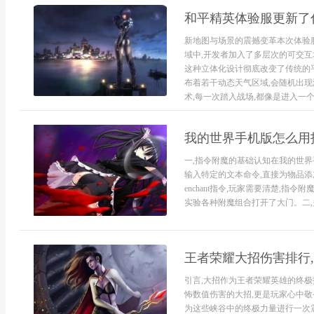
和平精英体验服更新了
新地图与场景的震撼变革本次体验
域中,开发者加入了多层次的可交互
这种立体化设计彻底改变了传统的平
布着若干动态天气区域,会随机出现
术,每一次踏入战场,都像是进入一个未
我的世界手机版怎么用
一,指令附魔的基础认知在我的世界
输入特定的文本命令,直接为物品添加
enchant指令,玩家需要清楚,
实验各种附魔组合打开了大门。二,关键
王者荣耀大招伤害排行
引言,大招作为王者荣耀英雄的终极
怖数值伤害的大招,更是玩家心中敬
为这些峡谷中的终极力量进行一次