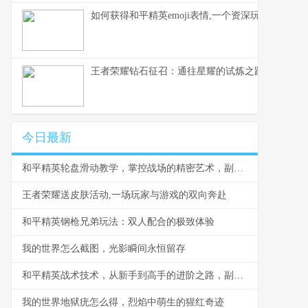
如何获得和平精英emoji表情,一个资深玩家的心得
王者荣耀钻石征召：通往星耀的试炼之路
今日最新
和平精英轮盘滑动教学，掌控战场的精密艺术，副标题从新手到高手的灵敏度奥秘
王者荣耀送皮肤活动,一场玩家与游戏的双向奔赴
和平精英钢枪兄弟玩法：双人配合的极致体验
我的世界怎么截图，光影瞬间永恒留存
和平精英战术技术，从新手到高手的进阶之路，副标题，掌握核心战术成为战场主宰
我的世界地狱疣怎么得，烈焰中萌生的猩红奇迹