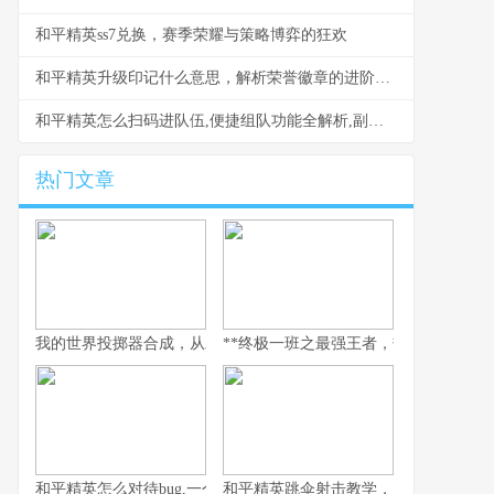
和平精英ss7兑换，赛季荣耀与策略博弈的狂欢
和平精英升级印记什么意思，解析荣誉徽章的进阶之路
和平精英怎么扫码进队伍,便捷组队功能全解析,副标题,扫码携手畅游战场
热门文章
我的世界投掷器合成，从木石到红石的艺术
**终极一班之最强王者，热血青春与荣耀
和平精英怎么对待bug,一个玩家眼中的修复哲学
和平精英跳伞射击教学，从落地到主宰