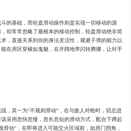
战斗的基础，而轮盘滑动操作则是实现一切移动的源
巧，却常常忽略了最根本的移动控制，轮盘滑动绝非简
艺术，直接关系到你的身法灵活性，规避子弹的能力以
，能在房区穿梭如鬼魅，在开阔地带闪转腾挪，让对手
战，其一为“不规则滑动”，在与敌人对枪时，切忌进
应该采用忽快忽慢，忽长忽短的滑动方式，配合下蹲起
预滑动”，在即将进入可能交火区域前，如房门拐角，