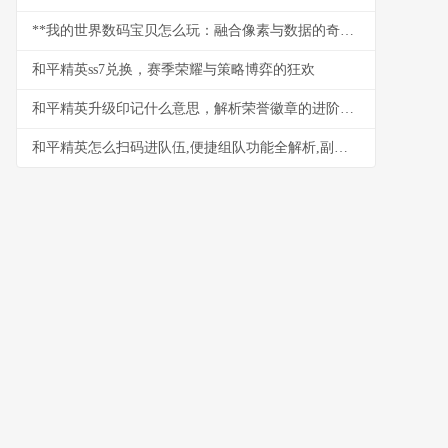
**我的世界数码宝贝怎么玩：融合像素与数据的奇幻冒险**
和平精英ss7兑换，赛季荣耀与策略博弈的狂欢
和平精英升级印记什么意思，解析荣誉徽章的进阶之路
和平精英怎么扫码进队伍,便捷组队功能全解析,副标题,扫码携手畅游战场