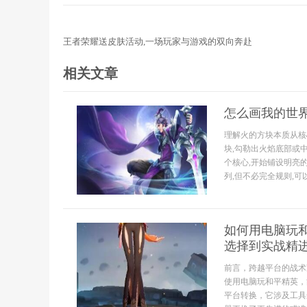
王者荣耀送皮肤活动,一场玩家与游戏的双向奔赴
相关文章
怎么画我的世
理解火的方块本质从核
块,勾勒出火焰底部或
个核心,开始铺设明亮
列,但不必完全规则,可以
如何用电脑玩
选择到实战精
前言，跨越平台的战术
使用电脑玩和平精英，
平台转换，它涉及工具