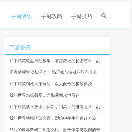
手游资讯
手游攻略
手游技巧
.
手游资讯
和平精英轮盘滑动教学，掌控战场的精密艺术，副标题从新手到高手的灵敏度奥秘
王者荣耀送皮肤活动,一场玩家与游戏的双向奔赴
和平精英钢枪兄弟玩法：双人配合的极致体验
我的世界怎么截图，光影瞬间永恒留存
和平精英战术技术，从新手到高手的进阶之路，副标题，掌握核心战术成为战场主宰
我的世界地狱疣怎么得，烈焰中萌生的猩红奇迹
**我的世界数码宝贝怎么玩：融合像素与数据的奇幻冒险**