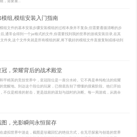
，需要重...
模组,模组安装入门指南
模组文件的基本安装步骤安装模组的过程本身并不复杂,但需要遵循清晰的步
后,通常会得到一个jar格式的文件,你需要找到我的世界的游戏安装目录,在其
s的文件夹,这个文件夹就是所有模组的家,将下载好的模组文件直接复制或移动到
皇冠，荣耀背后的战术殿堂
和平精英的竞技世界中，皇冠段位是一座分水岭。它不再是单纯枪法的炫耀
的觉醒地。到达这个段位的玩家，已彻底告别了懵懂的摸索阶段。他们开始
，不仅是精准的射击，更是战前的谋划与战时的决断。每一局游戏，从跳伞
截图，光影瞬间永恒留存
在虚拟世界中游走，截图是珍藏回忆的绝佳方式，在无尽探索与创造的世界