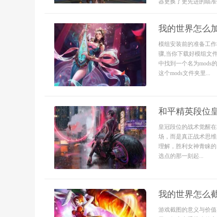
器更换了更先进的瞄准镜
我的世界怎么加
模组安装前的准备工作
骤,当你下载好模组文件
中找到一个名为mod
这个mods文件夹里...
和平精英段位
皇冠段位的战术觉醒在
场，而是真正战术思维
理解，胜利女神青睐的
选点的那一刻起...
我的世界怎么
游戏截图的意义与价值