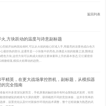
返回列表
界火,方块跃动的温度与诗意副标题
心烈焰开始构筑绘画时,可以从火焰的核心区域入手,用最亮的淡黄色或白色方
中心最炽热的部分,这通常是一小块集中的亮色,仿佛是火焰的能量之源,围绕这
的橙色方块,这些方块可以构成火焰的主要体量和上升的基本形态,它们紧密排
稍微错落,模拟火焰窜动的趋势,...
和平精英，在更大战场掌控胜机，副标题，从模拟器
进的完全指南
准备对许多资深玩家而言，手机屏幕的触控操作有时会限制战术发挥，转而
能借助键鼠的精准与大屏的视野，获得截然不同的竞技体验，这并非简单的
选择，设置优化以及针对新操作环境的战术调整，整个过程就像为熟悉的武