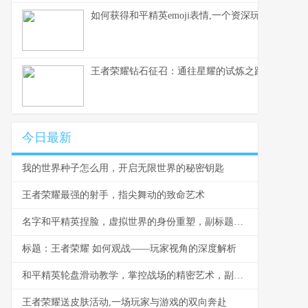
如何获得和平精英emoji表情,一个资深玩家的心得
王者荣耀钻石征召：通往星耀的试炼之路
今日最新
我的世界种子怎么用，开启无限世界的秘密钥匙
王者荣耀最强的射手，指尖舞动的致命艺术
名字和平精英捏脸，虚拟世界的身份重塑，副标题，当代码勾勒出独一无二的你
标题：王者荣耀 如何观战——玩家视角的深度解析
和平精英轮盘滑动教学，掌控战场的精密艺术，副标题从新手到高手的灵敏度奥秘
王者荣耀送皮肤活动,一场玩家与游戏的双向奔赴