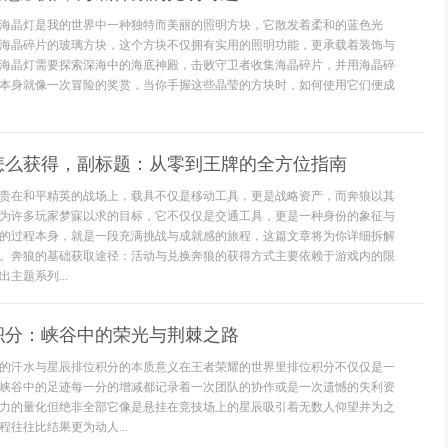
海晶灯是我的世界中一种独特而美丽的照明方块，它散发着柔和的蓝色光
海晶碎片的玻璃方块，这个方块不仅拥有实用的照明功能，更承载着装饰与
海晶灯需要探索深海中的海底神殿，击败守卫者收集海晶碎片，并用海晶碎
本身就像一次冒险的奖赏，当你手握这些晶莹的方块时，如何使用它们便成
怎么获得，副标题：从零到王牌的全方位指南
贵在和平精英的战场上，载具不仅是移动工具，更是战略资产，而奔狼以其
为许多玩家梦寐以求的目标，它不仅仅是交通工具，更是一种身份的象征与
的过程本身，就是一段充满挑战与成就感的旅程，这篇文章将为你详细拆解
。奔狼的基础获取途径：活动与兑换奔狼的获得方式主要依赖于游戏内的限
主题系列...
积分：峡谷中的荣光与荆棘之路
的汗水与星辰排位积分的本质意义在王者荣耀的世界里排位积分不仅仅是一
峡谷中的足迹每一分的增减都记录着一次团队的协作或是一次遗憾的失利资
力的量化但绝非全部它像是悬挂在竞技场上的星辰吸引着无数人仰望并为之
往往比结果更为动人...