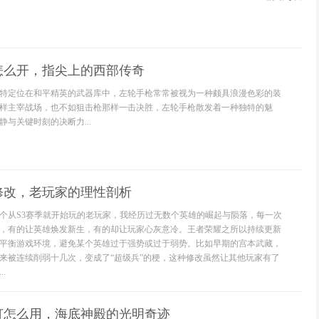
怎么开，指尖上的西部传奇
特定位在和平精英的武器库中，左轮手枪常常被视为一种颇具浪漫色彩的装
样主宰战场，也不如狙击枪那样一击决胜，左轮手枪散发着一种独特的魅
与关键时刻的决断力...
修改，老玩家的理性剖析
个从S3赛季就开始玩的老玩家，我经历过无数个英雄的崛起与陨落，每一次
，有的让英雄焕发新生，有的却让玩家心灰意冷。王者荣耀之所以持续更新
平衡游戏环境，避免某个英雄过于强势或过于弱势。比如早期的宫本武藏，
来被连续削弱十几次，变成了“超级兵”的梗，这种修改虽然让其他玩家有了
.
灯怎么用，海底神殿的光明奇迹