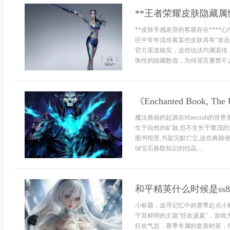
**王者荣耀皮肤隐藏属
**皮肤手感差异的客观存在****
区中常年流传着某些皮肤具有“攻击
官方渠道核实，这些说法均属谣传
衡性的隐藏数值，为何谣言屡禁不止。
《Enchanted Book, The 
魔法典籍的起源在Minecraft的世界
生于自然的矿脉,也不生长于繁茂的森
图书馆里,书架沉默伫立,这些典籍
绿宝石换取知识的结晶,...
和平精英什么时候是ss
小标题，追寻记忆中的赛季起点小标
于其鲜明的主题“狂欢盛夏”，游
狂欢气息，赛季专属的套装时装，往往