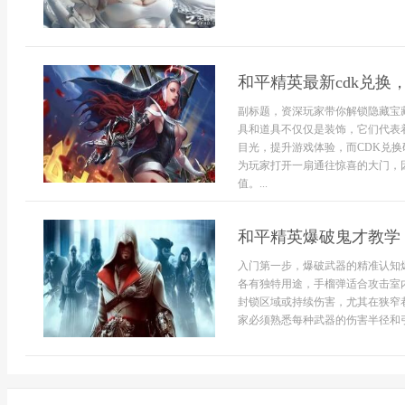
和平精英最新cdk兑换
副标题，资深玩家带你解锁隐藏宝
具和道具不仅仅是装饰，它们代表
目光，提升游戏体验，而CDK兑
为玩家打开一扇通往惊喜的大门，
值。...
和平精英爆破鬼才教学
入门第一步，爆破武器的精准认知
各有独特用途，手榴弹适合攻击室
封锁区域或持续伤害，尤其在狭窄
家必须熟悉每种武器的伤害半径和引