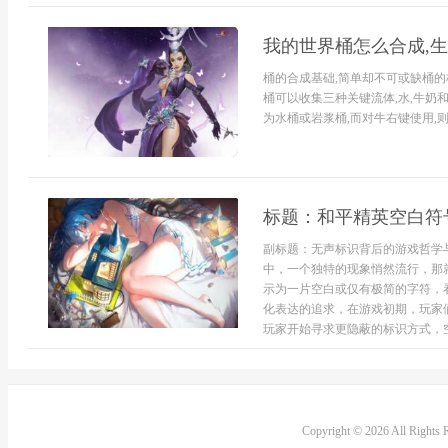
我的世界桶怎么合成,
桶的合成基础,简单却不可或缺桶的
桶可以收集三种关键流体,水,牛奶
为水桶或岩浆桶,而对牛右键使用,则
标题：和平精英空白符
副标题：无声标识背后的游戏哲学
中，一个独特的现象悄然流行，那
示为一片空白或仅有极简的字符，
化表达的追求，在游戏初期，玩家
玩家开始寻求更隐蔽的标识方式，空白
Copyright © 2026 All Rights