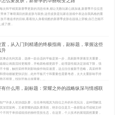
季怎么要皮肤，新赛季的华丽蜕变之路
每次和平精英新赛季更新的消息传来,都让无数玩家心跳加速,新赛季不仅仅意
更带来了琳琅满目的新皮肤与装扮,这些皮肤是玩家在游戏中表达自我风格的重
孜孜不倦追求的目标,看着别人身着炫酷的新赛季皮肤在战场上穿梭,自己怎能不
成了摆...
设置，从入门到精通的终极指南，副标题，掌握这些
飙升
其事必先利其器，选择一款合适的平板是第一步，高刷新率屏幕至关重要，
兹能让画面流转更顺滑，开枪跟枪都更跟手，处理器性能决定游戏下限，强
不卡顿，触控采样率则影响操作响应速度，这点往往被新手忽略，高采样率
和滑动都被更快识别，此外平板尺寸和重量也需要考虑，太大太重影响手持
不明显，找到平衡点很重要。...
队赛有什么用，副标题：荣耀之外的战略纵深与情感联
认知**许多人初涉战队赛，往往单纯视其为段位之外的补充玩法，这种理解流
其深层架构，王者荣耀的战队赛系统，绝非仅仅是又一条获取金币或铭文碎
个不同于单排或组排的独特竞技生态，在这里，个人技术的展现固然重要，