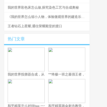
我的世界彩色床怎么做,探究染色工艺与合成奥秘
《我的世界怎么缩小人物，体验微观世界的建造乐趣》
王者钻石上星耀,通往荣耀殿堂的渡口
热门文章
我的世界投掷器合成，从木石到红石的艺术
**终极一班之最强王者，热血青春与荣耀
和平精英怎么对待bug,一个玩家眼中的修复哲学
和平精英跳伞射击教学，从落地到主宰