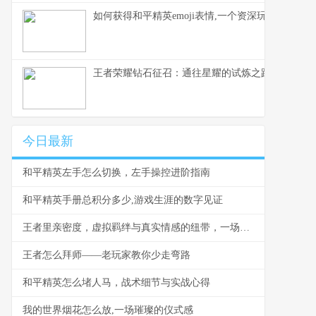
如何获得和平精英emoji表情,一个资深玩家的心得
王者荣耀钻石征召：通往星耀的试炼之路
今日最新
和平精英左手怎么切换，左手操控进阶指南
和平精英手册总积分多少,游戏生涯的数字见证
王者里亲密度，虚拟羁绊与真实情感的纽带，一场关于陪伴与记忆的旅程
王者怎么拜师——老玩家教你少走弯路
和平精英怎么堵人马，战术细节与实战心得
我的世界烟花怎么放,一场璀璨的仪式感