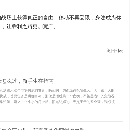
的战场上获得真正的自由，移动不再受限，身法成为你
台，让胜利之路更加宽广。
返回列表
天怎么过，新手生存指南
初次踏入这个方块构成的世界，眼前的一切都显得既陌生又广阔，第一天的
挑战，首要任务是明确目标，那便是活过第一个夜晚，不被黑暗中的危险吞
集资源，建立一个小小的庇护所。阳光明媚的白天是宝贵的安全期，我必须...