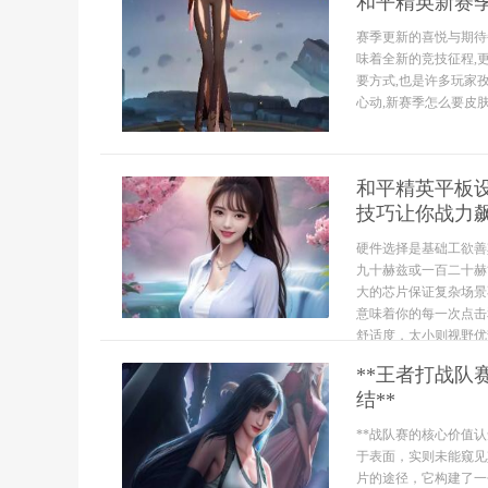
和平精英新赛
赛季更新的喜悦与期待
味着全新的竞技征程,
要方式,也是许多玩家
心动,新赛季怎么要皮肤,
和平精英平板
技巧让你战力
硬件选择是基础工欲善
九十赫兹或一百二十赫
大的芯片保证复杂场景
意味着你的每一次点击
舒适度，太小则视野优势
**王者打战
结**
**战队赛的核心价值
于表面，实则未能窥见
片的途径，它构建了一