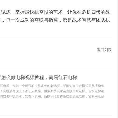
是试炼，掌握最快舔空投的艺术，让你在危机四伏的战
石，每一次成功的夺取与撤离，都是战术智慧与团队执
返回列表
界怎么做电梯视频教程，简易红石电梯
石电梯。作为一个玩我的世界多年的老玩家，我深知在生存模式里爬楼梯有
了高楼后每次上下都让人烦躁。很多新手玩家会直接用水电梯，但水电梯速
绵或者呼吸药水，实在不实用。所以我推荐你做红石机械电梯，它利用活塞