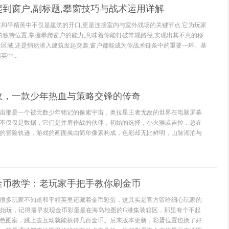
到窗户,副标题,攀窗技巧与战术运用详解
在和平精英中不仅是建筑的开口,更是连接室内与室外战场的关键节点,它为玩家
移的独特位置,掌握攀爬窗户的能力,意味着你能打破常规路径,实现出其不意的移
险区域,还是悄然潜入建筑发起突袭,窗户都能成为你战术链条中的重要一环。基
中...
敌，一款少年热血与策略交锋的传奇
宙那是一个被无数少年铭记的像素宇宙，奥拉星王者无敌的世界在电脑屏幕
不仅仅是数据，它们是并肩作战的伙伴，初始的选择，小火猴或吉拉，总在
的冒险轨迹，游戏的画面虽由简单像素构成，色彩却无比鲜明，山脉湖泊与
金币教学：老玩家手把手教你刷金币
很多玩家不知道和平精英里还藏着金币彩蛋，这其实是官方留给细心玩家的
开始玩，记得最早发现金币彩蛋是在海岛地图的G港集装箱区，那里有个不起
色图案，跳上去互动就能获得几百金币。后来版本更新，彩蛋位置也换了好