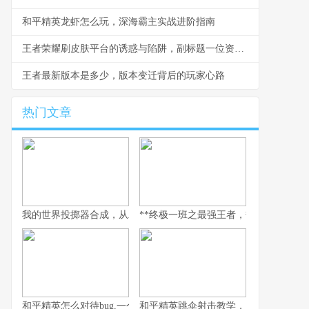
和平精英龙虾怎么玩，深海霸主实战进阶指南
王者荣耀刷皮肤平台的诱惑与陷阱，副标题一位资深玩家的深度思考与警示
王者最新版本是多少，版本变迁背后的玩家心路
热门文章
我的世界投掷器合成，从木石到红石的艺术
**终极一班之最强王者，热血青春与荣耀
和平精英怎么对待bug,一个玩家眼中的修复哲学
和平精英跳伞射击教学，从落地到主宰