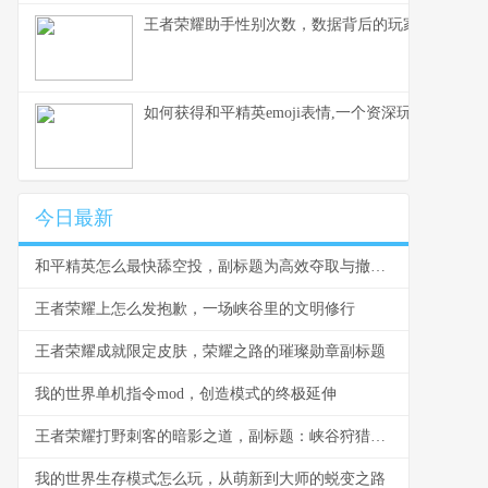
王者荣耀助手性别次数，数据背后的玩家生态观察
如何获得和平精英emoji表情,一个资深玩家的心得
今日最新
和平精英怎么最快舔空投，副标题为高效夺取与撤离战术指南
王者荣耀上怎么发抱歉，一场峡谷里的文明修行
王者荣耀成就限定皮肤，荣耀之路的璀璨勋章副标题
我的世界单机指令mod，创造模式的终极延伸
王者荣耀打野刺客的暗影之道，副标题：峡谷狩猎者的心法与技艺
我的世界生存模式怎么玩，从萌新到大师的蜕变之路