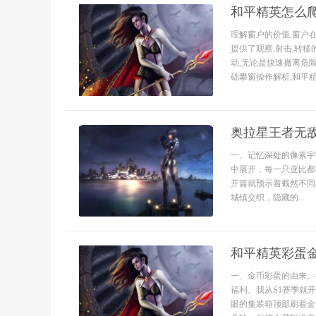
和平精英怎么爬
理解窗户的价值,窗户
提供了观察,射击,转
动,无论是快速撤离危
础攀窗操作解析,和平精英
奥拉星王者无
一、记忆深处的像素宇
中展开，每一只亚比都
开篇就预示着截然不同
城镇交织，隐藏的...
和平精英彩蛋
一、金币彩蛋的由来。
福利。我从S1赛季就
眼的集装箱顶部刷着金