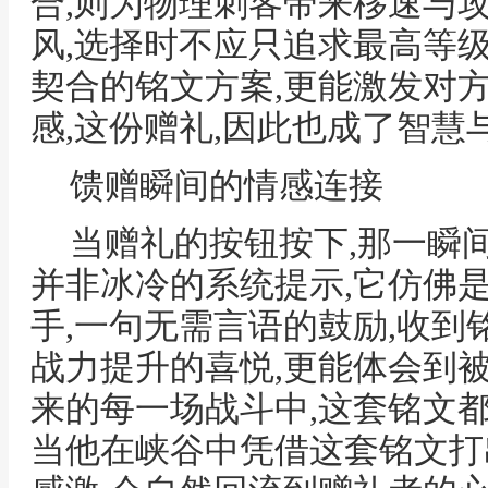
合,则为物理刺客带来移速与
风,选择时不应只追求最高等
契合的铭文方案,更能激发对
感,这份赠礼,因此也成了智慧
馈赠瞬间的情感连接
当赠礼的按钮按下,那一瞬
并非冰冷的系统提示,它仿佛
手,一句无需言语的鼓励,收到
战力提升的喜悦,更能体会到
来的每一场战斗中,这套铭文
当他在峡谷中凭借这套铭文打