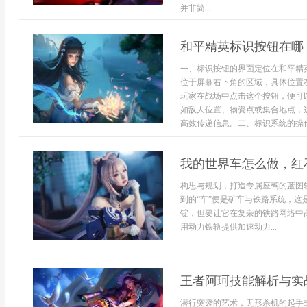
并非简...
和平精英标识按钮在哪
一、标识按钮的界面定位在和平精
位于屏幕右下角的区域，具体位置
玩家在战场中点击这个按钮，便可
如敌人位置、物资点或集合地点，
高效传递信息。二、标识系统的操作
我的世界车怎么做，红
构思与规划，打造专属座驾的蓝图
到的“车”便是矿车与铁路系统，
锭，但要让它在复杂的铁路网络中
用动力铁轨提供加速动力...
王者阿珂技能解析与实
潜行突袭的艺术，无形杀机的起手