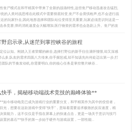
特性丧尸模式在和平精英中带来了全新的战场特性,这些丧尸移动迅速攻击猛烈,
传统的人类对战思维在此模式中需要彻底转变,丧尸不会畏惧枪声,也不会进行战
最近的玩家扑去,因此地形选择和团队站位变得至关重要,玩家必须意识到这是一
击杀竞赛,弹药消耗速度会大幅增加,医疗物资的需求也会急剧上升。丧尸的攻
打野启示录,从迷茫到掌控峡谷的旅程
定位认知。刚踏入王者荣耀的峡谷,选择打野位的新手往往满怀憧憬,却又深感
那么多,队友的需求四面八方传来,你手握惩戒,却不知该先向何处迈出第一步,打
是团队的节奏发动机,你需要明白,你的核心任务是掌控整片峡谷...
么快手，揭秘移动端战术竞技的巅峰体验**
潮**如今移动电竞已成为游戏行业的重要分支，和平精英作为其中的佼佼者，
目光，想要在这款游戏中变得“快手”，意味着需要追求极致的反应速度，精
决策能力，这不仅仅是手指在屏幕上的快速点击，更是一场关于意识与技巧
设置的基石**快手的第一步始于硬件与游戏设置，一部性能...