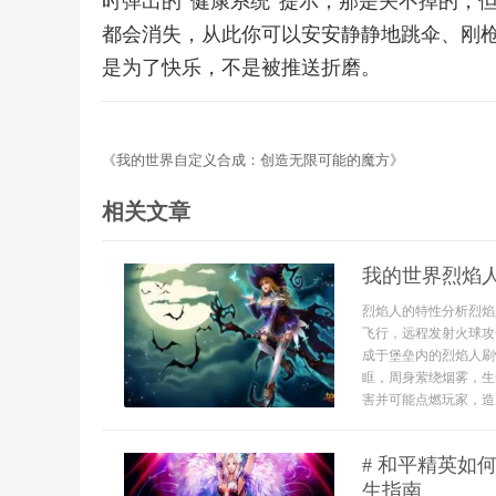
时弹出的“健康系统”提示，那是关不掉的，
都会消失，从此你可以安安静静地跳伞、刚
是为了快乐，不是被推送折磨。
《我的世界自定义合成：创造无限可能的魔方》
相关文章
我的世界烈焰
烈焰人的特性分析烈焰
飞行，远程发射火球攻
成于堡垒内的烈焰人刷
眶，周身萦绕烟雾，生
害并可能点燃玩家，造
# 和平精英如
生指南