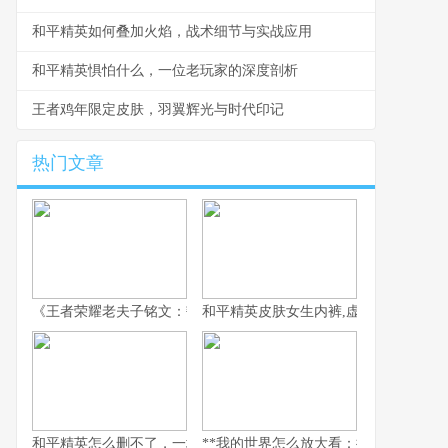
和平精英如何叠加火焰，战术细节与实战应用
和平精英惧怕什么，一位老玩家的深度剖析
王者鸡年限定皮肤，羽翼辉光与时代印记
热门文章
《王者荣耀老夫子铭文：韧性与强攻的古老智慧》
和平精英皮肤女生内裤,虚拟时尚与现实
和平精英怎么删不了，一场数字时代的游戏羁绊
**我的世界怎么放大看：探索微观与宏观