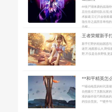
##丧尸潮来袭的战场
且往往成群结队出现,
术躲避,它们只会朝着
场生存之战而非单纯的
击模...
王者荣耀新手
新手打野的初始困惑与
迷茫,地图那么大,野怪
野,不仅是击杀野怪,更
**和平精英怎
**移动电竞的时代浪
自然吸引了无数玩家的
准的操作技巧和高效的
的综合竞技。**硬件与