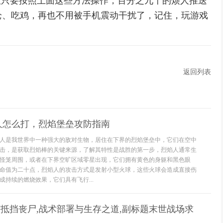
但只要按照上面这些方法操作，百分之九十的烦人推送
枪、吃鸡，再也不用被手机震动干扰了，记住，玩游戏
返回列表
人怎么打，烈焰堡垒攻防指南
人是我世界中一种强大的敌对生物，居住在下界的烈焰堡垒中，它们在空中
击，是获取烈焰棒的关键来源，了解其特性是战胜的第一步，烈焰人通常生
怪笼周围，或者在下界空旷区域零星出现，它们拥有黄色的身躯和黑色眼
命值为二十点，烈焰人的攻击方式是发射小型火球，这些火球会造成直接伤
成持续的燃烧效果，它们具有飞行...
何抵挡丧尸,战术部署与生存之道,副标题末世战场求