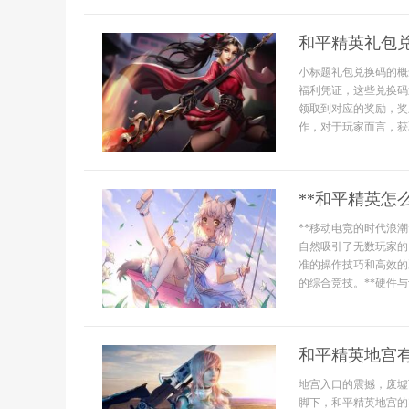
和平精英礼包
小标题礼包兑换码的概
福利凭证，这些兑换码
领取到对应的奖励，奖
作，对于玩家而言，获
**和平精英怎
**移动电竞的时代浪
自然吸引了无数玩家的
准的操作技巧和高效的
的综合竞技。**硬件与
和平精英地宫
地宫入口的震撼，废墟
脚下，和平精英地宫的