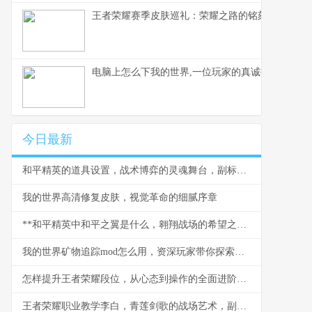
王者荣耀赛季皮肤巡礼：荣耀之路的铭刻与馈赠
电脑上怎么下我的世界,一位玩家的真诚指南
今日最新
和平精英的道具设置，战术博弈的灵魂舞台，副标题，从拾取到决胜的智慧之路
我的世界高清修复皮肤，视觉革命的细腻序章
**和平精英中和平之翼是什么，翱翔战场的希望之翼**
我的世界矿物追踪mod怎么用，资深玩家带你探索地底奥秘
怎样提升王者荣耀段位，从心态到操作的全面进阶指南
王者荣耀职业教学李白，青莲剑歌的战场艺术，副标题，月下无限连的刺客信条