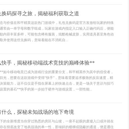
兑换码探寻之旅，揭秘福利获取之道
念与价值在和平精英这款热门游戏中，礼包兑换码是官方发放给玩家的特殊
通常由一串字母和数字组成，玩家在游戏内指定入口输入正确代码后，便能
励内容丰富多样，可能包含稀有服装，炫酷枪械皮肤，实用道具甚至角色动
取并使用这些兑换码，意味着能在不消耗自...
么快手，揭秘移动端战术竞技的巅峰体验**
潮**如今移动电竞已成为游戏行业的重要分支，和平精英作为其中的佼佼者，
目光，想要在这款游戏中变得“快手”，意味着需要追求极致的反应速度，精
决策能力，这不仅仅是手指在屏幕上的快速点击，更是一场关于意识与技巧
设置的基石**快手的第一步始于硬件与游戏设置，一部性能...
有什么，探秘未知战场的地下奇境
下的全新维度当你穿过熟悉的房区与山坡，一座不起眼的废墟入口或许就在
存在彻底改变了地表战场的单一性，那倾斜的楼梯或隐蔽的通道，便是通往