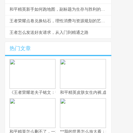
和平精英新手如何跑地图，副标题为生存与胜利的移动艺术
王者荣耀点卷兑换钻石，理性消费与资源规划的艺术，副标题，资深玩家的深度思考与策略分享
王者怎么发送好友请求，从入门到精通之路
热门文章
《王者荣耀老夫子铭文：韧性与强攻的古老智慧》
和平精英皮肤女生内裤,虚拟时尚与现实
和平精英怎么删不了，一场数字时代的游戏羁绊
**我的世界怎么放大看：探索微观与宏观