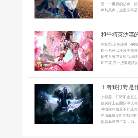
另一个世界的起点，踏
声与风声，这里不再是
和平精英沙漠
副标题,金色沙漠下的
指一系列以沙漠主题推
抽奖系统或直购商城获
币不等,而一把限定版的
王者我打野是
小标题，打野不止是击
他实际上在团队中认领
寻找那些血量不佳或位
在团战爆发时需找准时
物如暴君与主宰，为...