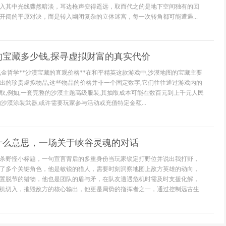
入其中光线骤然暗淡，耳边枪声变得遥远，取而代之的是地下空间独有的回
开阔的平原对决，而是转入幽闭复杂的立体迷宫，每一次转角都可能遭遇...
的宝藏多少钱,探寻虚拟财富的真实代价
氪金哲学**沙漠宝藏的直观价格**在和平精英这款游戏中,沙漠地图的宝藏主要
出的珍贵虚拟物品,这些物品的价格并非一个固定数字,它们往往通过游戏内的
取,例如,一套完整的沙漠主题高级服装,其抽取成本可能在数百元到上千元人民
沙漠涂装武器,或许需要玩家参与活动或充值特定金额...
什么意思，一场关于峡谷灵魂的对话
杀野怪小标题，一句宣言背后的多重身份当玩家锁定打野位并说出我打野，
了多个关键角色，他是敏锐的猎人，需要时刻洞察地图上敌方英雄的动向，
置脱节的猎物，他也是团队的盾与矛，在队友遭遇危机时需及时支援化解，
机切入，摧毁敌方的核心输出，他更是局势的指挥者之一，通过控制远古生