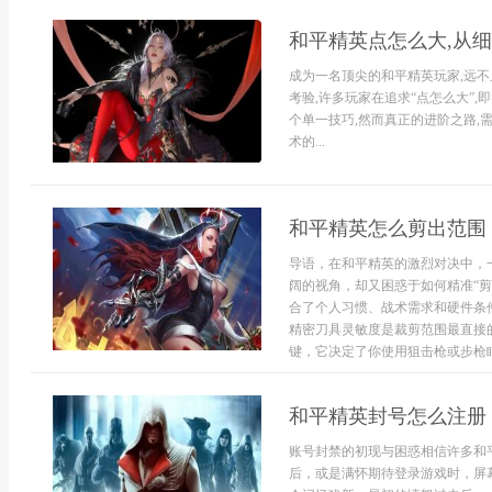
和平精英点怎么大,从
成为一名顶尖的和平精英玩家,远不
考验,许多玩家在追求“点怎么大”
个单一技巧,然而真正的进阶之路,
术的...
和平精英怎么剪出范围
导语，在和平精英的激烈对决中，
阔的视角，却又困惑于如何精准“
合了个人习惯、战术需求和硬件条
精密刀具灵敏度是裁剪范围最直接
键，它决定了你使用狙击枪或步枪瞄
和平精英封号怎么注册
账号封禁的初现与困惑相信许多和
后，或是满怀期待登录游戏时，屏